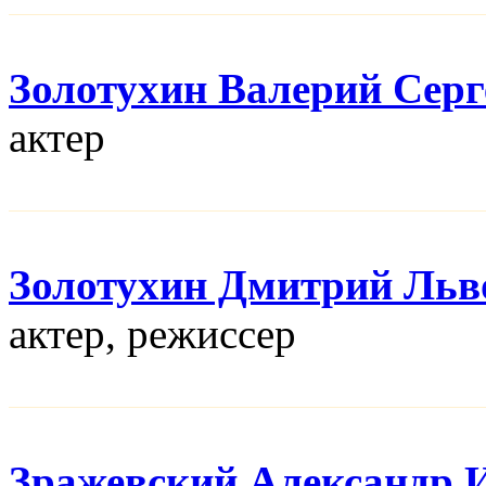
Золотухин Валерий Серг
актер
Золотухин Дмитрий Льв
актер, режисcер
Зражевский Александр 