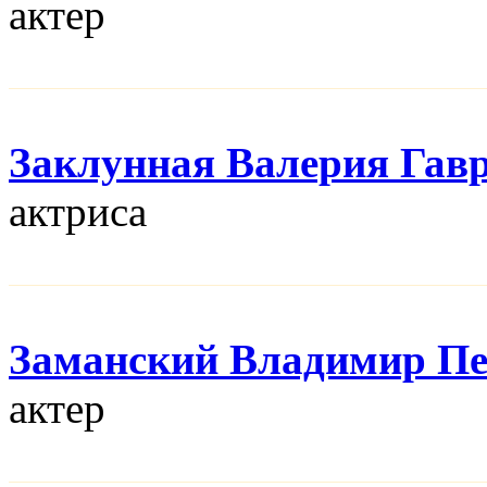
актер
Заклунная Валерия Гав
актриса
Заманский Владимир П
актер