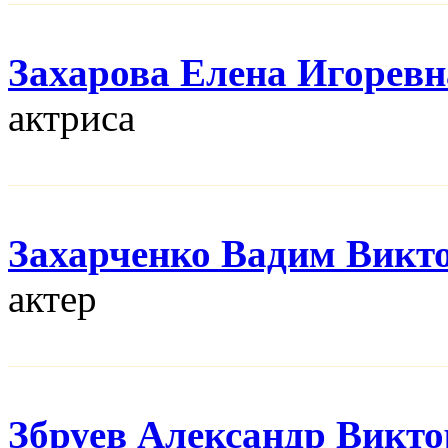
Захарова Елена Игоревн
актриса
Захарченко Вадим Викт
актер
Збруев Александр Викт