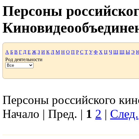
Персоны российског
Киновидеообъедине
А
Б
В
Г
Д
Е
Ж
З
И
К
Л
М
Н
О
П
Р
С
Т
У
Ф
Х
Ц
Ч
Ш
Щ
Ы
Э
Род деятельности
Персоны российского кино
Начало | Пред. |
1
2
|
След.