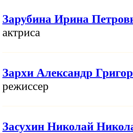
Зарубина Ирина Петров
актриса
Зархи Александр Григо
режисcер
Засухин Николай Никол