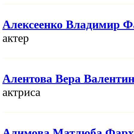
Алексеенко Владимир Ф
актер
Алентова Вера Валенти
актриса
Алимова Матлюба Фарх