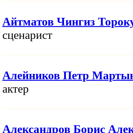
Айтматов Чингиз Торок
сценарист
Алейников Петр Марты
актер
Александров Борис Але