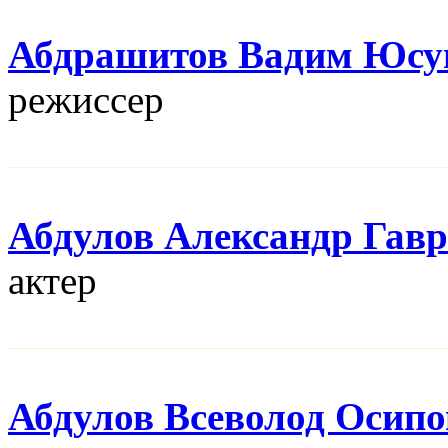
Абдрашитов Вадим Юсу
режисcер
Абдулов Александр Гав
актер
Абдулов Всеволод Осип