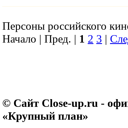
Персоны российского кино
Начало | Пред. |
1
2
3
|
Сле
© Сайт Close-up.ru - о
«Крупный план»