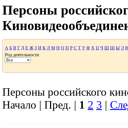
Персоны российског
Киновидеообъедине
А
Б
В
Г
Д
Е
Ж
З
И
К
Л
М
Н
О
П
Р
С
Т
У
Ф
Х
Ц
Ч
Ш
Щ
Ы
Э
Род деятельности
Персоны российского кино
Начало | Пред. |
1
2
3
|
Сле