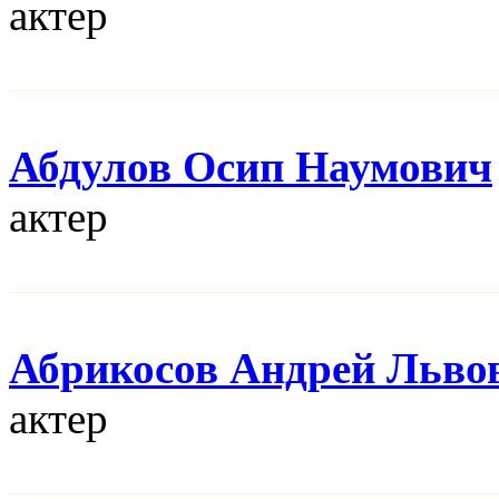
актер
Абдулов Осип Наумович
актер
Абрикосов Андрей Льво
актер