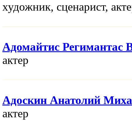
художник, сценарист, акт
Адомайтис Регимантас 
актер
Адоскин Анатолий Мих
актер