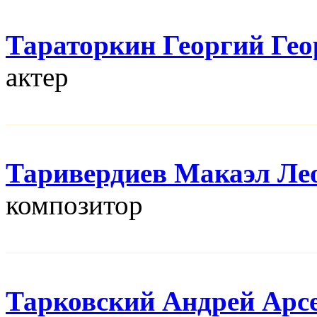
Тараторкин Георгий Гео
актер
Таривердиев Макаэл Ле
композитор
Тарковский Андрей Арс