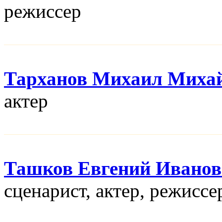
режисcер
Тарханов Михаил Миха
актер
Ташков Евгений Ивано
сценарист, актер, режисcе