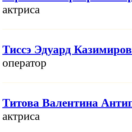
актриса
Тиссэ Эдуард Казимиро
оператор
Титова Валентина Анти
актриса