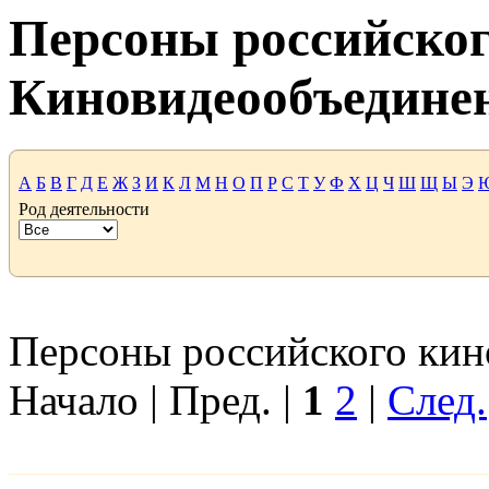
Персоны российског
Киновидеообъедине
А
Б
В
Г
Д
Е
Ж
З
И
К
Л
М
Н
О
П
Р
С
Т
У
Ф
Х
Ц
Ч
Ш
Щ
Ы
Э
Род деятельности
Персоны российского кино
Начало | Пред. |
1
2
|
След.