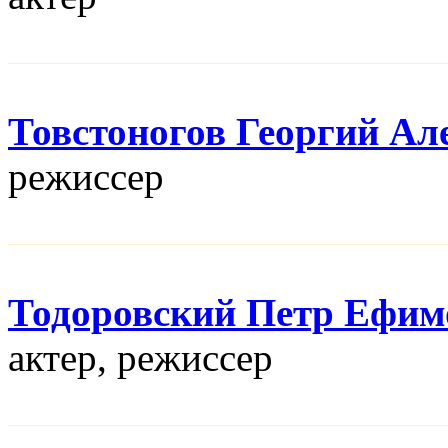
Товстоногов Георгий Ал
режисcер
Тодоровский Петр Ефим
актер, режисcер