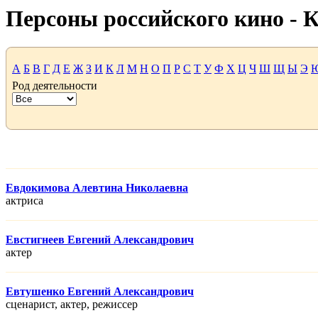
Персоны российского кино -
А
Б
В
Г
Д
Е
Ж
З
И
К
Л
М
Н
О
П
Р
С
Т
У
Ф
Х
Ц
Ч
Ш
Щ
Ы
Э
Род деятельности
Евдокимова Алевтина Николаевна
актриса
Евстигнеев Евгений Александрович
актер
Евтушенко Евгений Александрович
сценарист, актер, режисcер