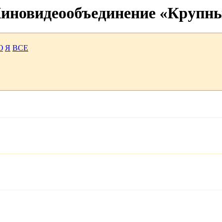
 Киновидеообъединение «Крупн
Ю
Я
ВСЕ