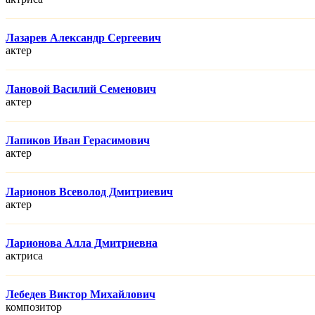
Лазарев Александр Сергеевич
актер
Лановой Василий Семенович
актер
Лапиков Иван Герасимович
актер
Ларионов Всеволод Дмитриевич
актер
Ларионова Алла Дмитриевна
актриса
Лебедев Виктор Михайлович
композитор