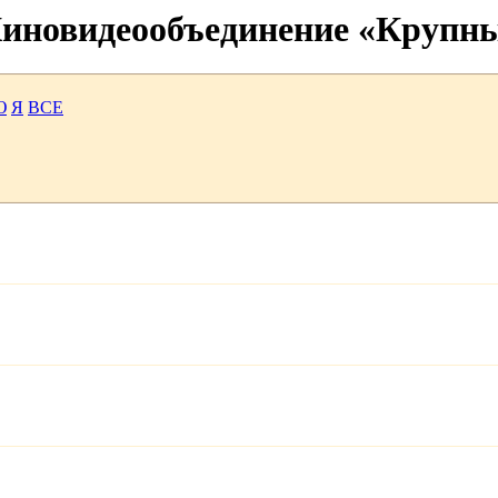
 Киновидеообъединение «Крупн
Ю
Я
ВСЕ