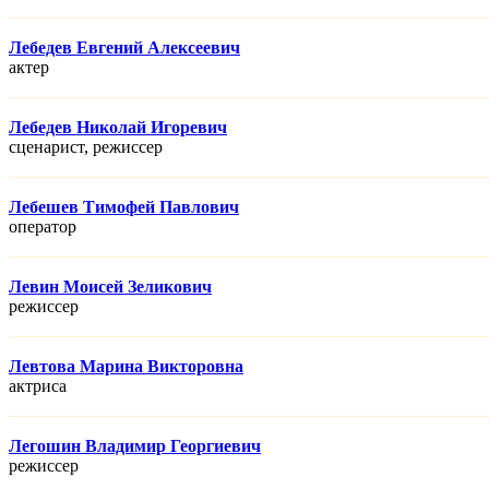
Лебедев Евгений Алексеевич
актер
Лебедев Николай Игоревич
сценарист, режисcер
Лебешев Тимофей Павлович
оператор
Левин Моисей Зеликович
режисcер
Левтова Марина Викторовна
актриса
Легошин Владимир Георгиевич
режисcер