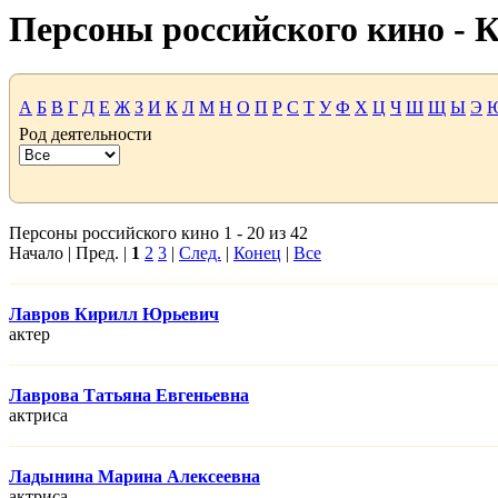
Персоны российского кино -
А
Б
В
Г
Д
Е
Ж
З
И
К
Л
М
Н
О
П
Р
С
Т
У
Ф
Х
Ц
Ч
Ш
Щ
Ы
Э
Род деятельности
Персоны российского кино 1 - 20 из 42
Начало | Пред. |
1
2
3
|
След.
|
Конец
|
Все
Лавров Кирилл Юрьевич
актер
Лаврова Татьяна Евгеньевна
актриса
Ладынина Марина Алексеевна
актриса