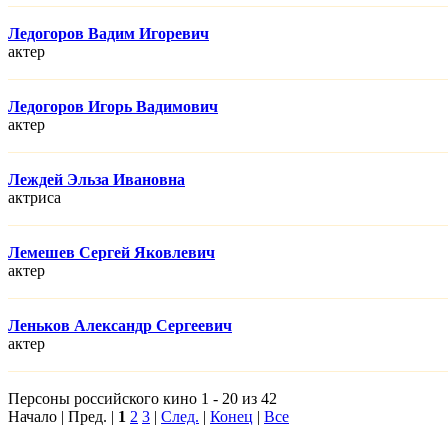
Ледогоров Вадим Игоревич
актер
Ледогоров Игорь Вадимович
актер
Леждей Эльза Ивановна
актриса
Лемешев Сергей Яковлевич
актер
Леньков Александр Сергеевич
актер
Персоны российского кино 1 - 20 из 42
Начало | Пред. |
1
2
3
|
След.
|
Конец
|
Все