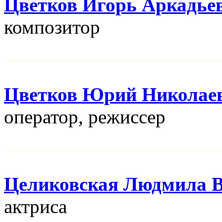
Цветков Игорь Аркадье
композитор
Цветков Юрий Николае
оператор, режисcер
Целиковская Людмила В
актриса