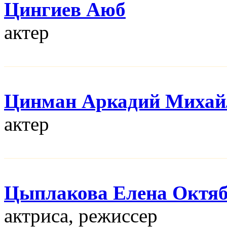
Цингиев Аюб
актер
Цинман Аркадий Михай
актер
Цыплакова Елена Октя
актриса, режисcер