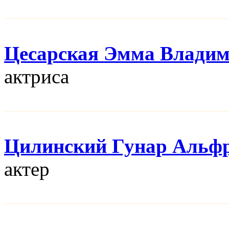
Цесарская Эмма Влади
актриса
Цилинский Гунар Альф
актер