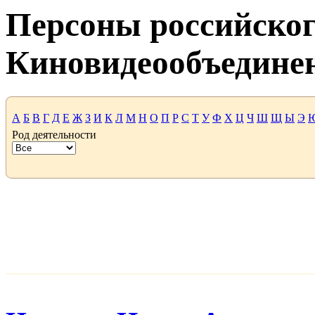
Персоны российског
Киновидеообъедине
А
Б
В
Г
Д
Е
Ж
З
И
К
Л
М
Н
О
П
Р
С
Т
У
Ф
Х
Ц
Ч
Ш
Щ
Ы
Э
Род деятельности