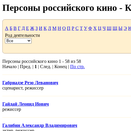
Персоны российского кино -
А
Б
В
Г
Д
Е
Ж
З
И
К
Л
М
Н
О
П
Р
С
Т
У
Ф
Х
Ц
Ч
Ш
Щ
Ы
Э
Род деятельности
Персоны российского кино 1 - 58 из 58
Начало | Пред. |
1
| След. | Конец |
По стр.
Габриадзе Резо Леванович
сценарист, режисcер
Гайдай Леонид Иович
режисcер
Галибин Александр Владимирович
актер, режисcер