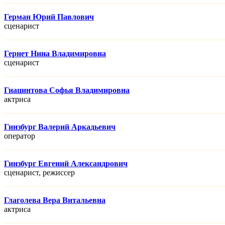
Герман Юрий Павлович
сценарист
Гернет Нина Владимировна
сценарист
Гиацинтова Софья Владимировна
актриса
Гинзбург Валерий Аркадьевич
оператор
Гинзбург Евгений Александрович
сценарист, режисcер
Глаголева Вера Витальевна
актриса