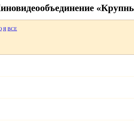
 Киновидеообъединение «Крупн
Ю
Я
ВСЕ