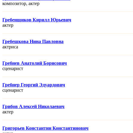
композитор, актер
Гребенщиков Кирилл Юрьевич
актер
Гребешкова Нина Павловна
актриса
Гребнев Анатолий Борисович
сценарист
Гребнер Георгий Эдуардович
сценарист
Грибов Алексей Николаевич
актер
Григорьев Константин Константинович