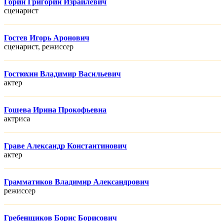
Горин Григорий Израилевич
сценарист
Гостев Игорь Аронович
сценарист, режисcер
Гостюхин Владимир Васильевич
актер
Гошева Ирина Прокофьевна
актриса
Граве Александр Константинович
актер
Грамматиков Владимир Александрович
режисcер
Гребенщиков Борис Борисович