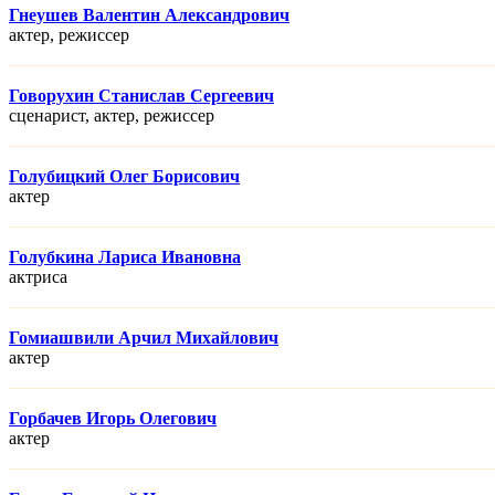
Гнеушев Валентин Александрович
актер, режисcер
Говорухин Станислав Сергеевич
сценарист, актер, режисcер
Голубицкий Олег Борисович
актер
Голубкина Лариса Ивановна
актриса
Гомиашвили Арчил Михайлович
актер
Горбачев Игорь Олегович
актер