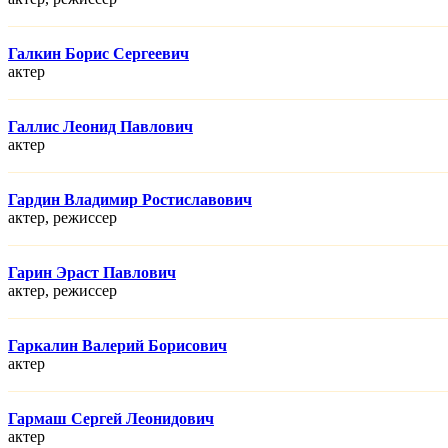
Галкин Борис Сергеевич
актер
Галлис Леонид Павлович
актер
Гардин Владимир Ростиславович
актер, режисcер
Гарин Эраст Павлович
актер, режисcер
Гаркалин Валерий Борисович
актер
Гармаш Сергей Леонидович
актер