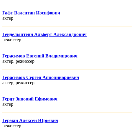
Гафт Валентин Иосифович
актер
Гендельштейн Альберт Александрович
режисcер
Герасимов Евгений Владимирович
актер, режисcер
Герасимов Сергей Апполинариевич
актер, режисcер
Гердт Зиновий Ефимович
актер
Герман Алексей Юрьевич
режисcер