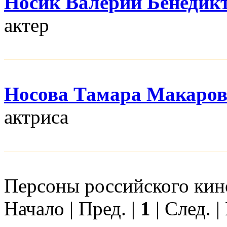
Носик Валерий Бенедик
актер
Носова Тамара Макаро
актриса
Персоны российского кино
Начало | Пред. |
1
| След. |