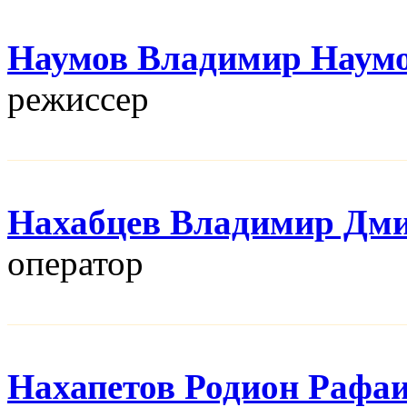
Наумов Владимир Наум
режисcер
Нахабцев Владимир Дм
оператор
Нахапетов Родион Рафа