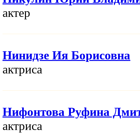
актер
Нинидзе Ия Борисовна
актриса
Нифонтова Руфина Дми
актриса