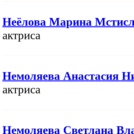
Неёлова Марина Мстис
актриса
Немоляева Анастасия Н
актриса
Немоляева Светлана Вл