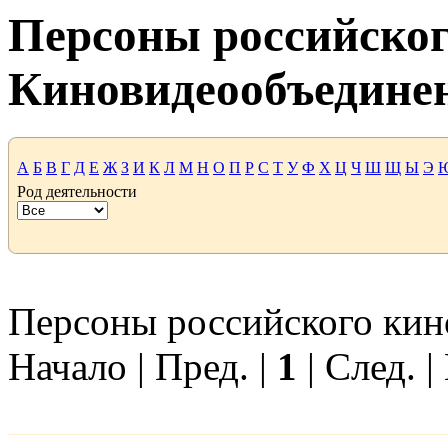
Персоны российског
Киновидеообъедине
А
Б
В
Г
Д
Е
Ж
З
И
К
Л
М
Н
О
П
Р
С
Т
У
Ф
Х
Ц
Ч
Ш
Щ
Ы
Э
Род деятельности
Персоны российского кино
Начало | Пред. |
1
| След. |