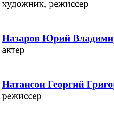
художник, режисcер
Назаров Юрий Владими
актер
Натансон Георгий Григ
режисcер