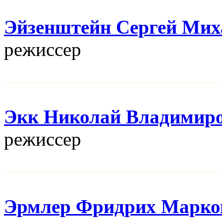
Эйзенштейн Сергей Мих
режисcер
Экк Николай Владимир
режисcер
Эрмлер Фридрих Марко