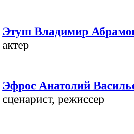
Этуш Владимир Абрамо
актер
Эфрос Анатолий Василь
сценарист, режисcер