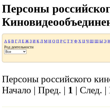
Персоны российског
Киновидеообъедине
А
Б
В
Г
Д
Е
Ж
З
И
К
Л
М
Н
О
П
Р
С
Т
У
Ф
Х
Ц
Ч
Ш
Щ
Ы
Э
Род деятельности
Персоны российского кино 
Начало | Пред. |
1
| След. |