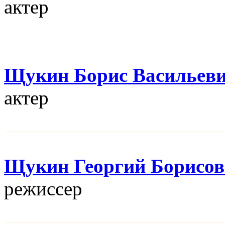
актер
Щукин Борис Васильев
актер
Щукин Георгий Борисо
режисcер