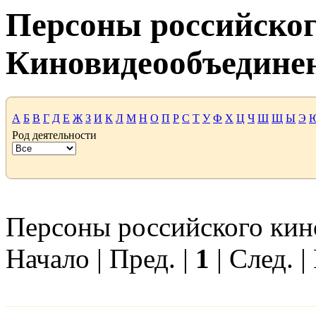
Персоны российског
Киновидеообъедине
А
Б
В
Г
Д
Е
Ж
З
И
К
Л
М
Н
О
П
Р
С
Т
У
Ф
Х
Ц
Ч
Ш
Щ
Ы
Э
Род деятельности
Персоны российского кино 
Начало | Пред. |
1
| След. |