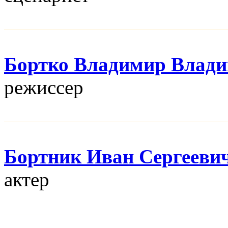
Бортко Владимир Влад
режисcер
Бортник Иван Сергееви
актер