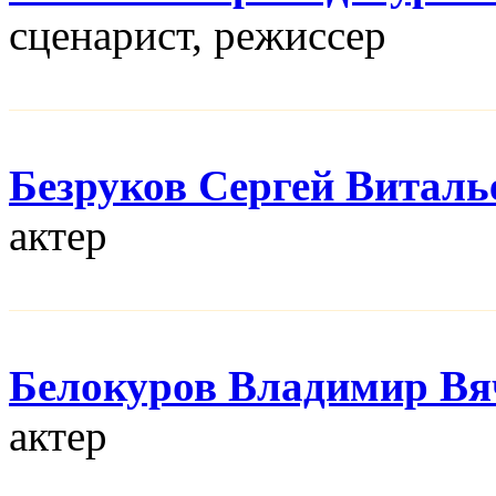
сценарист, режисcер
Безруков Сергей Виталь
актер
Белокуров Владимир Вя
актер