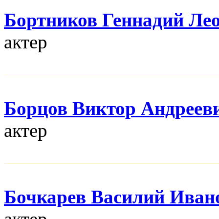
Бортников Геннадий Ле
актер
Борцов Виктор Андреев
актер
Бочкарев Василий Иван
актер