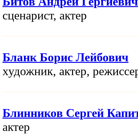
Битов Андрей Гергиевич
сценарист, актер
Бланк Борис Лейбович
художник, актер, режисcе
Блинников Сергей Капи
актер