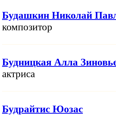
Будашкин Николай Пав
композитор
Будницкая Алла Зиновь
актриса
Будрайтис Юозас