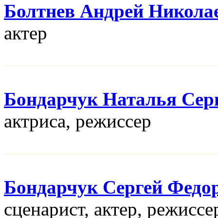
Болтнев Андрей Никола
актер
Бондарчук Наталья Сер
актриса, режисcер
Бондарчук Сергей Федо
сценарист, актер, режисcе