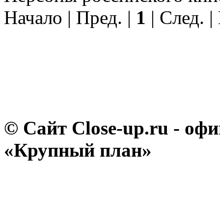
Начало | Пред. |
1
| След. |
© Сайт Close-up.ru - о
«Крупный план»