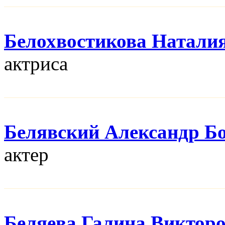
Белохвостикова Натали
актриса
Белявский Александр Б
актер
Беляева Галина Виктор