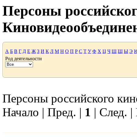
Персоны российског
Киновидеообъедине
А
Б
В
Г
Д
Е
Ж
З
И
К
Л
М
Н
О
П
Р
С
Т
У
Ф
Х
Ц
Ч
Ш
Щ
Ы
Э
Род деятельности
Персоны российского кино
Начало | Пред. |
1
| След. |