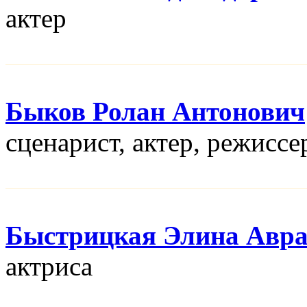
актер
Быков Ролан Антонович
сценарист, актер, режисcе
Быстрицкая Элина Авр
актриса