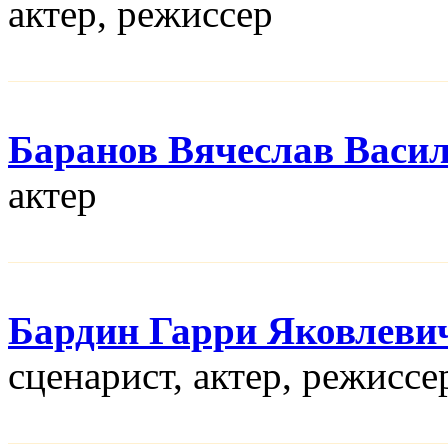
актер, режисcер
Баранов Вячеслав Васи
актер
Бардин Гарри Яковлеви
сценарист, актер, режисcе