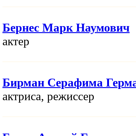
Бернес Марк Наумович
актер
Бирман Серафима Герм
актриса, режисcер