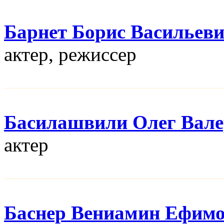
Барнет Борис Васильев
актер, режисcер
Басилашвили Олег Вал
актер
Баснер Вениамин Ефим