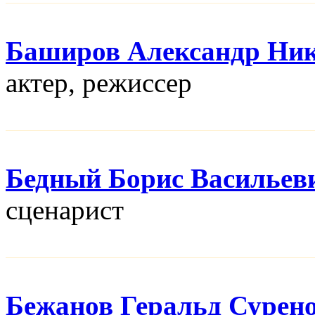
Баширов Александр Ни
актер, режисcер
Бедный Борис Васильев
сценарист
Бежанов Геральд Сурен