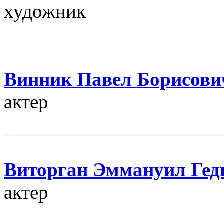
художник
Винник Павел Борисови
актер
Виторган Эммануил Гед
актер