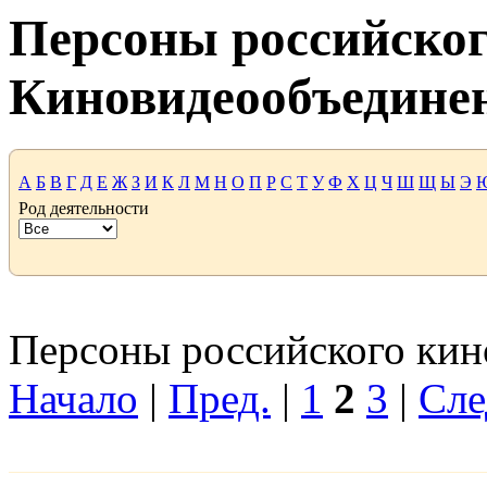
Персоны российског
Киновидеообъедине
А
Б
В
Г
Д
Е
Ж
З
И
К
Л
М
Н
О
П
Р
С
Т
У
Ф
Х
Ц
Ч
Ш
Щ
Ы
Э
Род деятельности
Персоны российского кино
Начало
|
Пред.
|
1
2
3
|
Сле