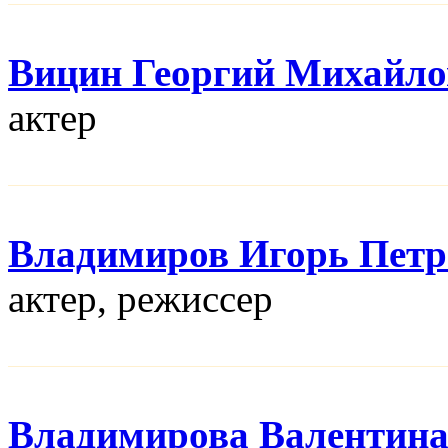
Вицин Георгий Михайл
актер
Владимиров Игорь Петр
актер, режисcер
Владимирова Валентин