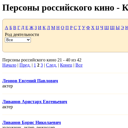
Персоны российского кино -
А
Б
В
Г
Д
Е
Ж
З
И
К
Л
М
Н
О
П
Р
С
Т
У
Ф
Х
Ц
Ч
Ш
Щ
Ы
Э
Род деятельности
Персоны российского кино 21 - 40 из 42
Начало
|
Пред.
|
1
2
3
|
След.
|
Конец
|
Все
Леонов Евгений Павлович
актер
Ливанов Аристарх Евгеньевич
актер
Ливанов Борис Николаевич
художник, актер, режисcер