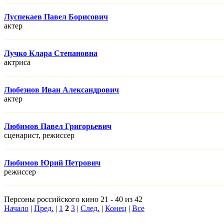
Луспекаев Павел Борисович
актер
Лучко Клара Степановна
актриса
Любезнов Иван Александрович
актер
Любимов Павел Григорьевич
сценарист, режисcер
Любимов Юрий Петрович
режисcер
Персоны российского кино 21 - 40 из 42
Начало
|
Пред.
|
1
2
3
|
След.
|
Конец
|
Все