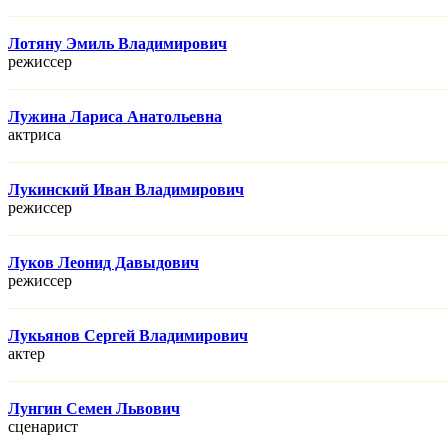
Лотяну Эмиль Владимирович
режисcер
Лужина Лариса Анатольевна
актриса
Лукинский Иван Владимирович
режисcер
Луков Леонид Давыдович
режисcер
Лукьянов Сергей Владимирович
актер
Лунгин Семен Львович
сценарист