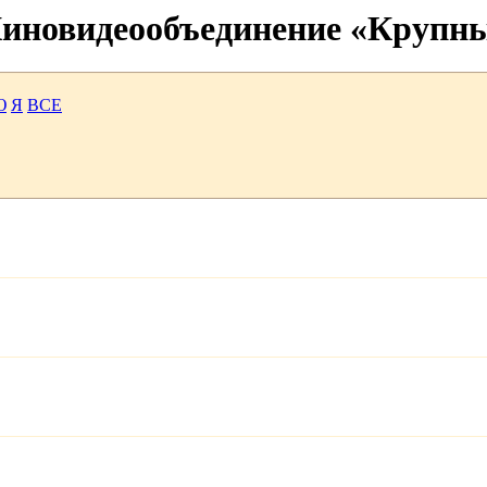
 Киновидеообъединение «Крупн
Ю
Я
ВСЕ