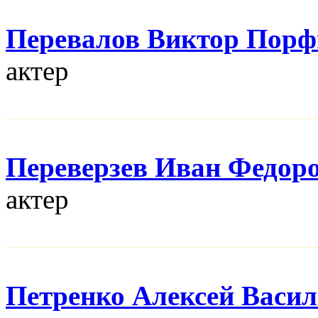
Перевалов Виктор Порф
актер
Переверзев Иван Федор
актер
Петренко Алексей Васи