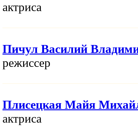
актриса
Пичул Василий Владим
режисcер
Плисецкая Майя Михай
актриса