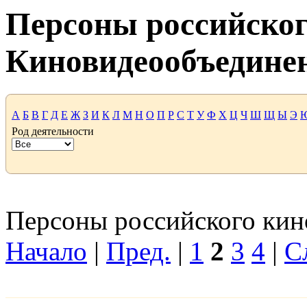
Персоны российског
Киновидеообъедине
А
Б
В
Г
Д
Е
Ж
З
И
К
Л
М
Н
О
П
Р
С
Т
У
Ф
Х
Ц
Ч
Ш
Щ
Ы
Э
Род деятельности
Персоны российского кино
Начало
|
Пред.
|
1
2
3
4
|
С