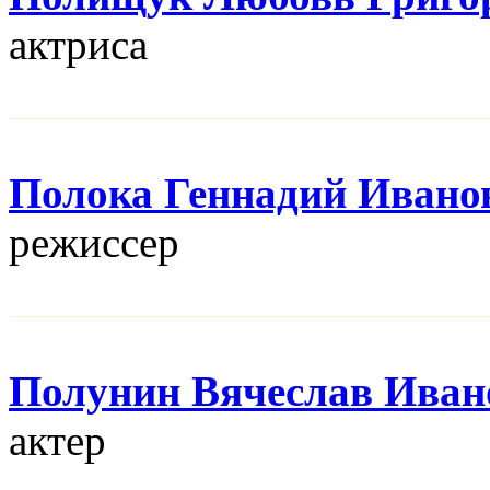
актриса
Полока Геннадий Ивано
режисcер
Полунин Вячеслав Иван
актер