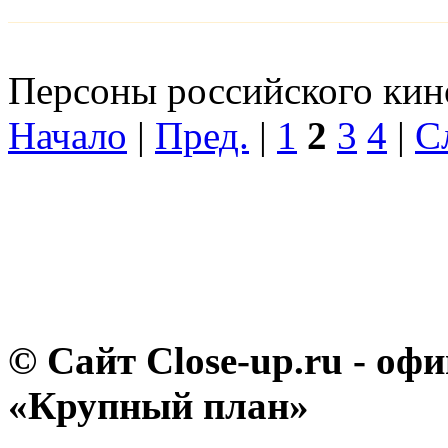
Персоны российского кино
Начало
|
Пред.
|
1
2
3
4
|
С
© Сайт Close-up.ru - о
«Крупный план»