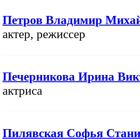
Петров Владимир Миха
актер, режисcер
Печерникова Ирина Вик
актриса
Пилявская Софья Стани