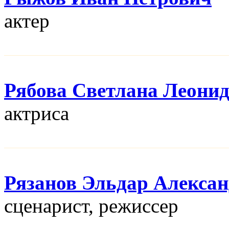
актер
Рябова Светлана Леони
актриса
Рязанов Эльдар Алекса
сценарист, режисcер