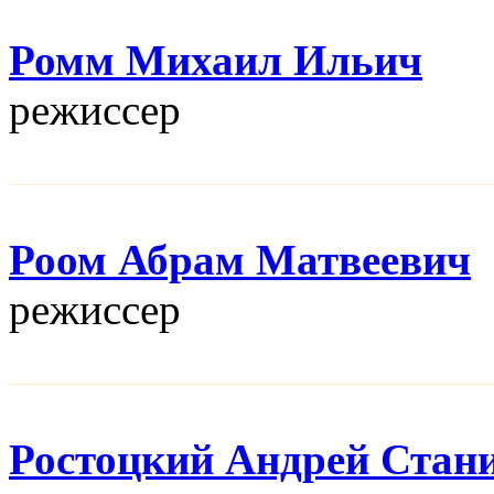
Ромм Михаил Ильич
режисcер
Роом Абрам Матвеевич
режисcер
Ростоцкий Андрей Стан