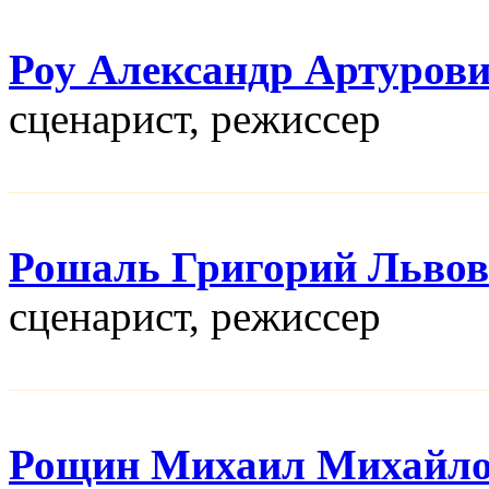
Роу Александр Артуров
сценарист, режисcер
Рошаль Григорий Льво
сценарист, режисcер
Рощин Михаил Михайл