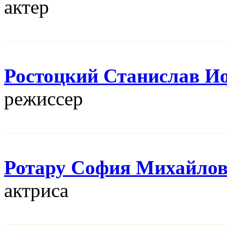
актер
Ростоцкий Станислав И
режисcер
Ротару София Михайло
актриса