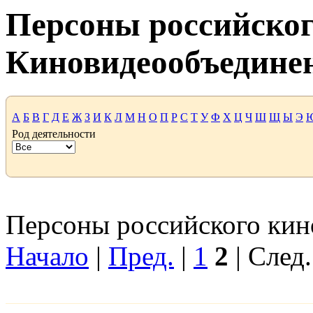
Персоны российског
Киновидеообъедине
А
Б
В
Г
Д
Е
Ж
З
И
К
Л
М
Н
О
П
Р
С
Т
У
Ф
Х
Ц
Ч
Ш
Щ
Ы
Э
Род деятельности
Персоны российского кино
Начало
|
Пред.
|
1
2
| След.