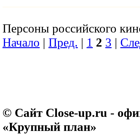
Персоны российского кино
Начало
|
Пред.
|
1
2
3
|
Сле
© Сайт Close-up.ru - о
«Крупный план»