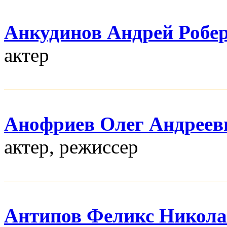
Анкудинов Андрей Робе
актер
Анофриев Олег Андреев
актер, режисcер
Антипов Феликс Никола