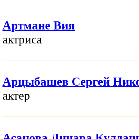
Артмане Вия
актриса
Арцыбашев Сергей Ник
актер
Асанова Динара Кулдаш