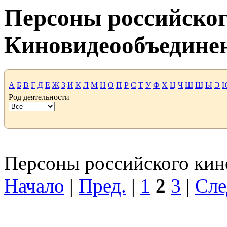
Персоны российског
Киновидеообъедине
А
Б
В
Г
Д
Е
Ж
З
И
К
Л
М
Н
О
П
Р
С
Т
У
Ф
Х
Ц
Ч
Ш
Щ
Ы
Э
Род деятельности
Персоны российского кино
Начало
|
Пред.
|
1
2
3
|
Сле