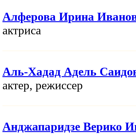
Алферова Ирина Ивано
актриса
Аль-Хадад Адель Саидо
актер, режисcер
Анджапаридзе Верико И