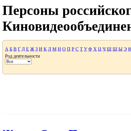
Персоны российског
Киновидеообъедине
А
Б
В
Г
Д
Е
Ж
З
И
К
Л
М
Н
О
П
Р
С
Т
У
Ф
Х
Ц
Ч
Ш
Щ
Ы
Э
Род деятельности