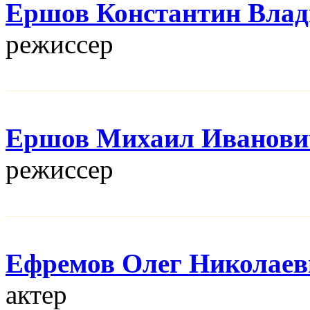
Ершов Константин Вла
режисcер
Ершов Михаил Иванови
режисcер
Ефремов Олег Николаев
актер