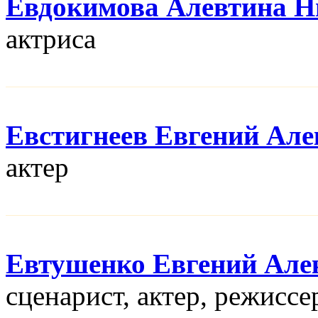
Евдокимова Алевтина Н
актриса
Евстигнеев Евгений Але
актер
Евтушенко Евгений Але
сценарист, актер, режисcе