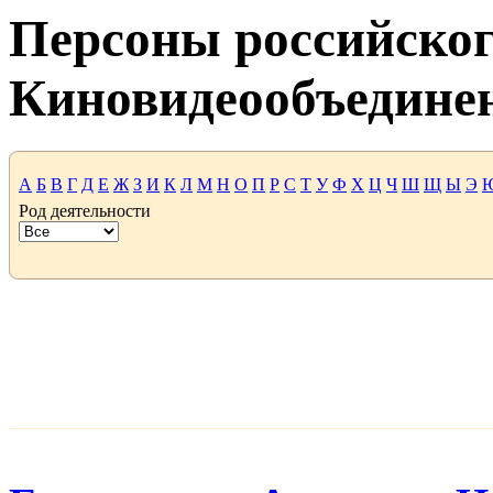
Персоны российског
Киновидеообъедине
А
Б
В
Г
Д
Е
Ж
З
И
К
Л
М
Н
О
П
Р
С
Т
У
Ф
Х
Ц
Ч
Ш
Щ
Ы
Э
Род деятельности