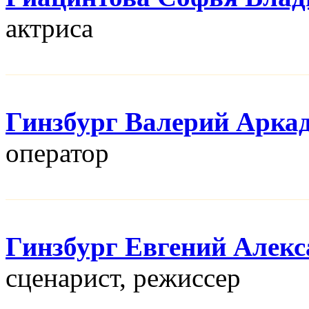
актриса
Гинзбург Валерий Арка
оператор
Гинзбург Евгений Алек
сценарист, режисcер