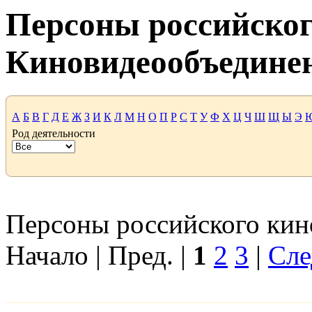
Персоны российског
Киновидеообъедине
А
Б
В
Г
Д
Е
Ж
З
И
К
Л
М
Н
О
П
Р
С
Т
У
Ф
Х
Ц
Ч
Ш
Щ
Ы
Э
Род деятельности
Персоны российского кино
Начало | Пред. |
1
2
3
|
Сле