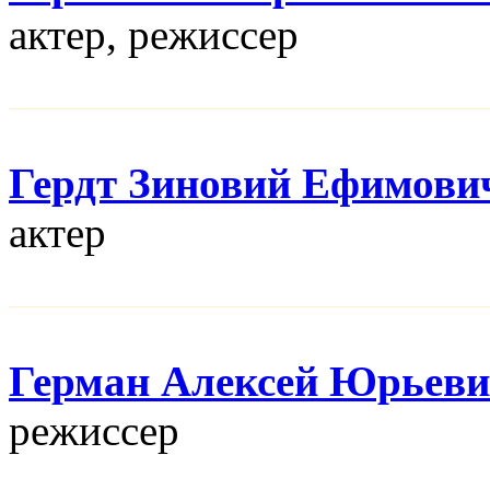
актер, режисcер
Гердт Зиновий Ефимови
актер
Герман Алексей Юрьев
режисcер