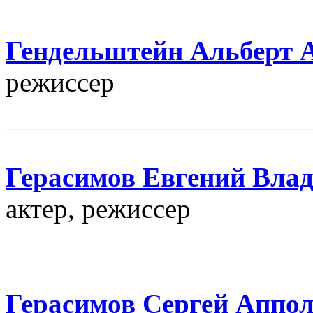
Гендельштейн Альберт 
режисcер
Герасимов Евгений Вла
актер, режисcер
Герасимов Сергей Аппо