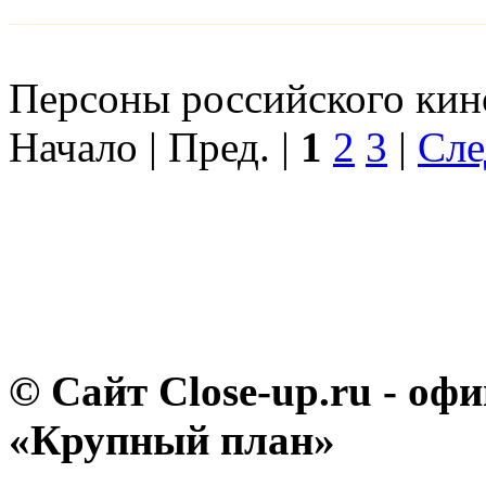
Персоны российского кино
Начало | Пред. |
1
2
3
|
Сле
© Сайт Close-up.ru - о
«Крупный план»