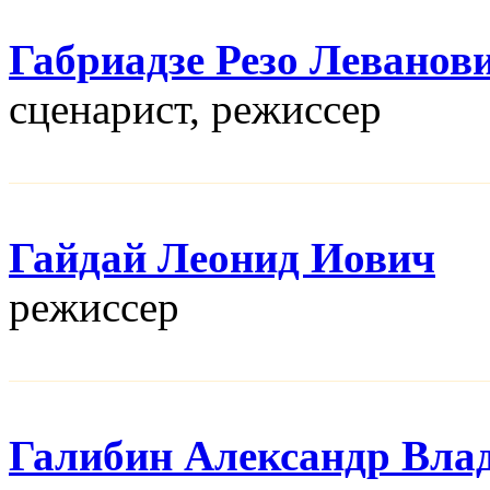
Габриадзе Резо Леванов
сценарист, режисcер
Гайдай Леонид Иович
режисcер
Галибин Александр Вла