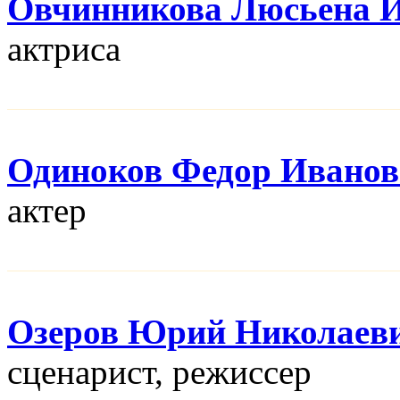
Овчинникова Люсьена 
актриса
Одиноков Федор Ивано
актер
Озеров Юрий Николаев
сценарист, режисcер