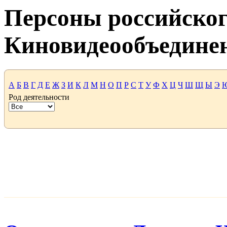
Персоны российског
Киновидеообъедине
А
Б
В
Г
Д
Е
Ж
З
И
К
Л
М
Н
О
П
Р
С
Т
У
Ф
Х
Ц
Ч
Ш
Щ
Ы
Э
Род деятельности