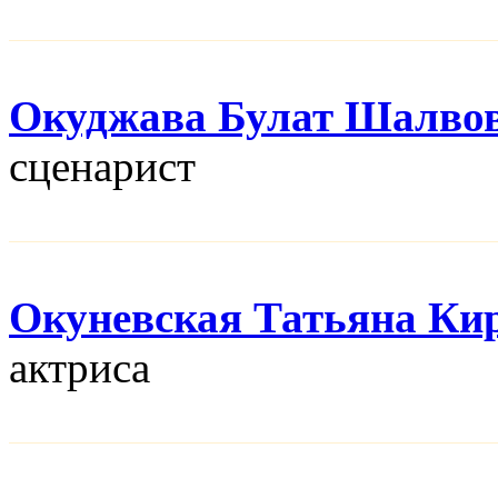
Окуджава Булат Шалво
сценарист
Окуневская Татьяна Ки
актриса