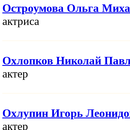
Остроумова Ольга Мих
актриса
Охлопков Николай Пав
актер
Охлупин Игорь Леонидо
актер