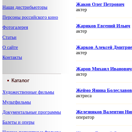
Жаков Олег Петрович
Наши дистрибьюторы
актер
Персоны российского кино
Жариков Евгений Ильич
Фотогалерея
актер
Статьи
О сайте
Жарков Алексей Дмитри
актер
Контакты
Жаров Михаил Иванович
актер
Жеймо Янина Болеславов
Художественные фильмы
актриса
Мультфильмы
Железняков Валентин Ни
Документальные программы
оператор
Балеты и оперы