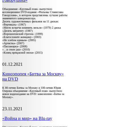
Говорухина»
Объединение «Крупный план» выпустило
коллекционное DVD-издание «Фильмы Станислава
Говорухина», в котором представлены лучшие работы
знаменитого кинорежиссера.
Десять художественных фильмов на 11 дисках:
«Вертикаль» (1967)
«Место встречи изменить нельзя» (1979) 2 диска
«Десять негритят» (1987)
«Ворошиловский стрелок» (1999)
«Благословите женщину» (2003)
«Не хлебом единым» (2005)
«Артистка» (2007)
«Пассажирка» (2008)
«…в стиле jazz» (2010)
«Конец прекрасной эпохи» (2015)
01.12.2021
Киноэпопея «Битва за Москву»
на DVD
К 80-летию Битвы за Москву и 100-летию Юрия
Озерова объединение «Крупный план» выпустило
новое видеоиздание на DVD: киноэпопею «Битва за
Москву».
23.11.2021
«Война и мир» на Blu-ray