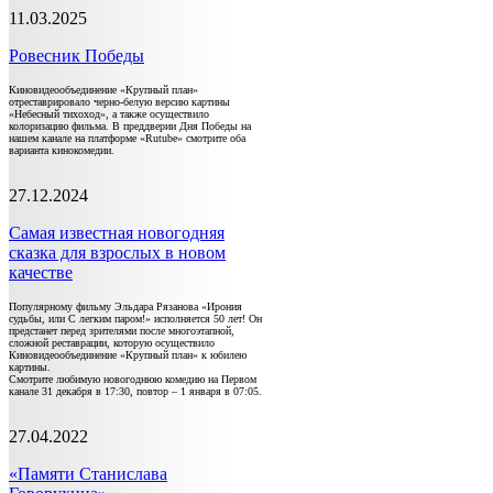
11.03.2025
Ровесник Победы
Киновидеообъединение «Крупный план»
отреставрировало черно-белую версию картины
«Небесный тихоход», а также осуществило
колоризацию фильма. В преддверии Дня Победы на
нашем канале на платформе «Rutube» смотрите оба
варианта кинокомедии.
27.12.2024
Самая известная новогодняя
сказка для взрослых в новом
качестве
Популярному фильму Эльдара Рязанова «Ирония
судьбы, или С легким паром!» исполняется 50 лет! Он
предстанет перед зрителями после многоэтапной,
сложной реставрации, которую осуществило
Киновидеообъединение «Крупный план» к юбилею
картины.
Смотрите любимую новогоднюю комедию на Первом
канале 31 декабря в 17:30, повтор – 1 января в 07:05.
27.04.2022
«Памяти Станислава