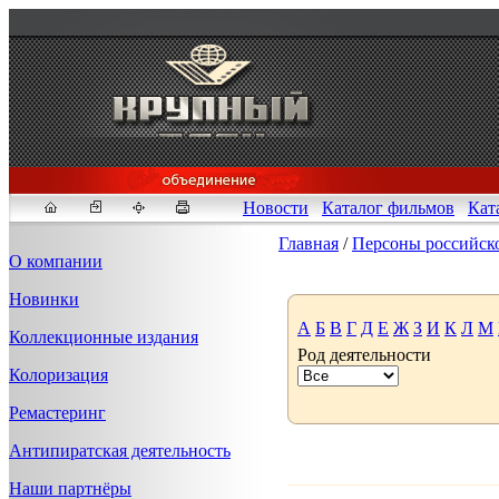
Новости
Каталог фильмов
Кат
Главная
/
Персоны российск
О компании
Новинки
Fakeidlist - социаль
А
Б
В
Г
Д
Е
Ж
З
И
К
Л
М
Коллекционные издания
Род деятельности
Здесь, в
https://www.reddit
Колоризация
стандартам. Если мы обнар
законных отчетов о задерж
Ремастеринг
продавца ID, пока все зак
Антипиратская деятельность
Наши партнёры