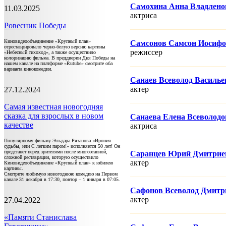
Самохина Анна Владлено
11.03.2025
актриса
Ровесник Победы
Киновидеообъединение «Крупный план»
Самсонов Самсон Иосиф
отреставрировало черно-белую версию картины
режисcер
«Небесный тихоход», а также осуществило
колоризацию фильма. В преддверии Дня Победы на
нашем канале на платформе «Rutube» смотрите оба
варианта кинокомедии.
Санаев Всеволод Василье
актер
27.12.2024
Самая известная новогодняя
сказка для взрослых в новом
Санаева Елена Всеволодо
качестве
актриса
Популярному фильму Эльдара Рязанова «Ирония
судьбы, или С легким паром!» исполняется 50 лет! Он
предстанет перед зрителями после многоэтапной,
Саранцев Юрий Дмитрие
сложной реставрации, которую осуществило
актер
Киновидеообъединение «Крупный план» к юбилею
картины.
Смотрите любимую новогоднюю комедию на Первом
канале 31 декабря в 17:30, повтор – 1 января в 07:05.
Сафонов Всеволод Дмитр
актер
27.04.2022
«Памяти Станислава