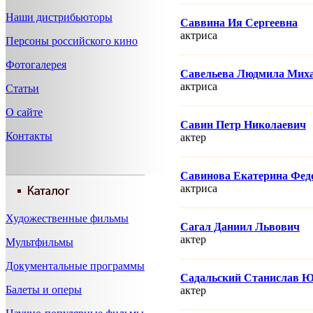
Наши дистрибьюторы
Саввина Ия Сергеевна
актриса
Персоны российского кино
Фотогалерея
Савельева Людмила Мих
актриса
Статьи
О сайте
Савин Петр Николаевич
Контакты
актер
Савинова Екатерина Фед
актриса
Художественные фильмы
Сагал Даниил Львович
актер
Мультфильмы
Документальные программы
Садальский Станислав 
Балеты и оперы
актер