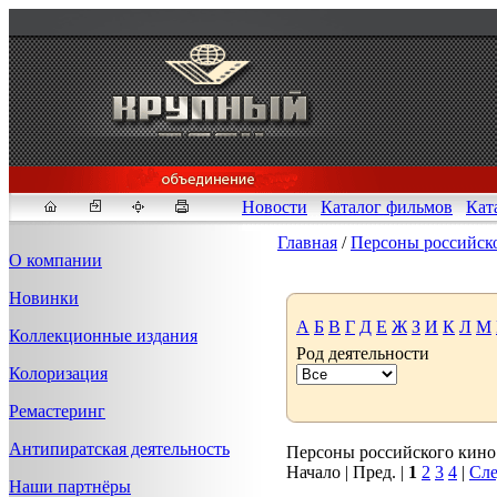
Новости
Каталог фильмов
Кат
Главная
/
Персоны российск
О компании
Новинки
Fakeidlist - социаль
А
Б
В
Г
Д
Е
Ж
З
И
К
Л
М
Коллекционные издания
Род деятельности
Здесь, в
https://www.reddit
Колоризация
стандартам. Если мы обнар
законных отчетов о задерж
Ремастеринг
продавца ID, пока все зак
Антипиратская деятельность
Персоны российского кино 1
Начало | Пред. |
1
2
3
4
|
Сле
Наши партнёры