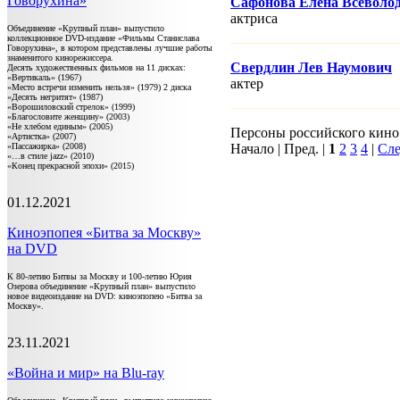
Говорухина»
Сафонова Елена Всеволо
актриса
Объединение «Крупный план» выпустило
коллекционное DVD-издание «Фильмы Станислава
Говорухина», в котором представлены лучшие работы
знаменитого кинорежиссера.
Свердлин Лев Наумович
Десять художественных фильмов на 11 дисках:
«Вертикаль» (1967)
актер
«Место встречи изменить нельзя» (1979) 2 диска
«Десять негритят» (1987)
«Ворошиловский стрелок» (1999)
«Благословите женщину» (2003)
«Не хлебом единым» (2005)
Персоны российского кино 1
«Артистка» (2007)
«Пассажирка» (2008)
Начало | Пред. |
1
2
3
4
|
Сле
«…в стиле jazz» (2010)
«Конец прекрасной эпохи» (2015)
01.12.2021
Киноэпопея «Битва за Москву»
на DVD
К 80-летию Битвы за Москву и 100-летию Юрия
Озерова объединение «Крупный план» выпустило
новое видеоиздание на DVD: киноэпопею «Битва за
Москву».
23.11.2021
«Война и мир» на Blu-ray