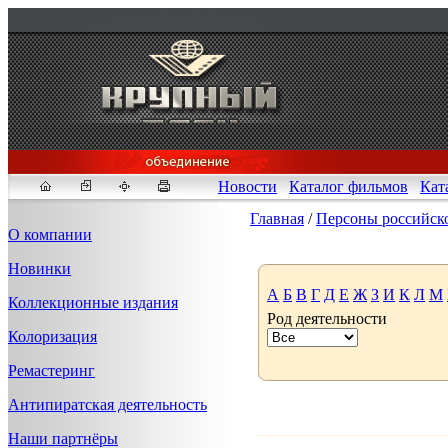
Новости
Каталог фильмов
Кат
Главная
/
Персоны российск
О компании
Новинки
Fakeidlist - социаль
А
Б
В
Г
Д
Е
Ж
З
И
К
Л
М
Коллекционные издания
Род деятельности
Здесь, в
https://www.reddit
Колоризация
ID" или получим определен
ID, пока все заказы не буд
Ремастеринг
Антипиратская деятельность
Наши партнёры