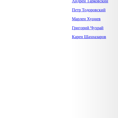
Андрей Тарковский
Петр Тодоровский
Марлен Хуциев
Григорий Чухрай
Карен Шахназаров