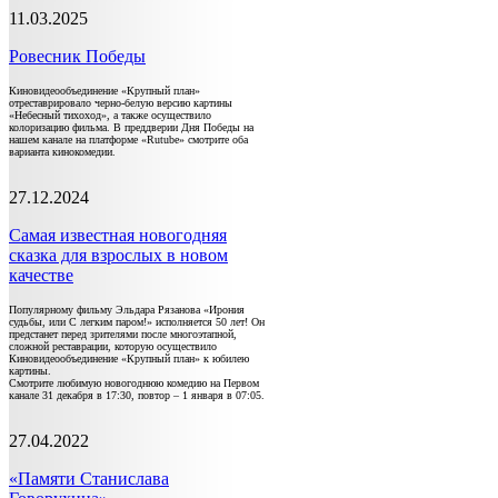
11.03.2025
Ровесник Победы
Киновидеообъединение «Крупный план»
отреставрировало черно-белую версию картины
«Небесный тихоход», а также осуществило
колоризацию фильма. В преддверии Дня Победы на
нашем канале на платформе «Rutube» смотрите оба
варианта кинокомедии.
27.12.2024
Самая известная новогодняя
сказка для взрослых в новом
качестве
Популярному фильму Эльдара Рязанова «Ирония
судьбы, или С легким паром!» исполняется 50 лет! Он
предстанет перед зрителями после многоэтапной,
сложной реставрации, которую осуществило
Киновидеообъединение «Крупный план» к юбилею
картины.
Смотрите любимую новогоднюю комедию на Первом
канале 31 декабря в 17:30, повтор – 1 января в 07:05.
27.04.2022
«Памяти Станислава