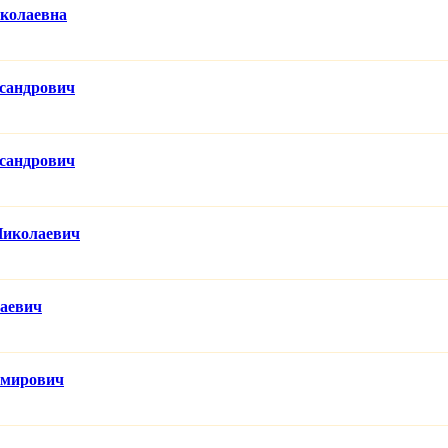
колаевна
ксандрович
сандрович
Николаевич
аевич
имирович