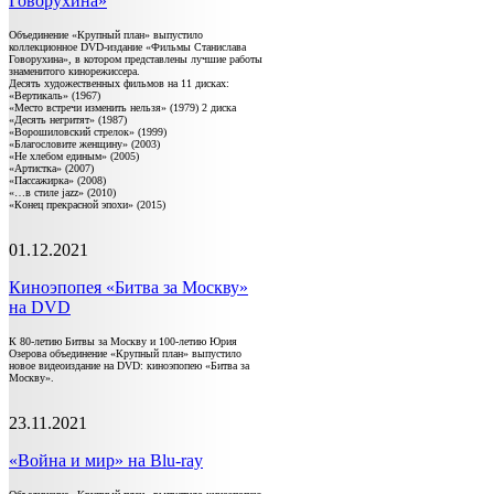
Говорухина»
Объединение «Крупный план» выпустило
коллекционное DVD-издание «Фильмы Станислава
Говорухина», в котором представлены лучшие работы
знаменитого кинорежиссера.
Десять художественных фильмов на 11 дисках:
«Вертикаль» (1967)
«Место встречи изменить нельзя» (1979) 2 диска
«Десять негритят» (1987)
«Ворошиловский стрелок» (1999)
«Благословите женщину» (2003)
«Не хлебом единым» (2005)
«Артистка» (2007)
«Пассажирка» (2008)
«…в стиле jazz» (2010)
«Конец прекрасной эпохи» (2015)
01.12.2021
Киноэпопея «Битва за Москву»
на DVD
К 80-летию Битвы за Москву и 100-летию Юрия
Озерова объединение «Крупный план» выпустило
новое видеоиздание на DVD: киноэпопею «Битва за
Москву».
23.11.2021
«Война и мир» на Blu-ray