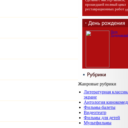
прошедшей полный цикл
реставрационных работ
»
Петр
Тодоровски
Жанровые рубрики
Литературная классик
экране
Антология кинокомед
Фильмы-балеты
Видеотеатр
Фильмы для детей
Мультфильмы