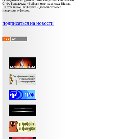
Объединение «Крупный план» выпустило киноэпопею
С. Ф. Бондарчука «Война и мир» на дисках Blu-ray.
На отдельном DVD-диске – дополнительные
материалы о фильме.
подписаться на новости