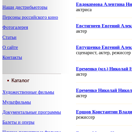
Евдокимова Алевтина Ни
Наши дистрибьюторы
актриса
Персоны российского кино
Евстигнеев Евгений Але
Фотогалерея
актер
Статьи
О сайте
Евтушенко Евгений Алек
сценарист, актер, режисcер
Контакты
Еременко (мл.) Николай 
актер
Еременко Николай Никол
Художественные фильмы
актер
Мультфильмы
Ершов Константин Влад
Документальные программы
режисcер
Балеты и оперы