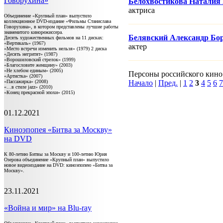
Говорухина»
Белохвостикова Наталия
актриса
Объединение «Крупный план» выпустило
коллекционное DVD-издание «Фильмы Станислава
Говорухина», в котором представлены лучшие работы
знаменитого кинорежиссера.
Белявский Александр Бо
Десять художественных фильмов на 11 дисках:
«Вертикаль» (1967)
актер
«Место встречи изменить нельзя» (1979) 2 диска
«Десять негритят» (1987)
«Ворошиловский стрелок» (1999)
«Благословите женщину» (2003)
«Не хлебом единым» (2005)
Персоны российского кино 4
«Артистка» (2007)
«Пассажирка» (2008)
Начало
|
Пред.
|
1
2
3
4
5
6
7
«…в стиле jazz» (2010)
«Конец прекрасной эпохи» (2015)
01.12.2021
Киноэпопея «Битва за Москву»
на DVD
К 80-летию Битвы за Москву и 100-летию Юрия
Озерова объединение «Крупный план» выпустило
новое видеоиздание на DVD: киноэпопею «Битва за
Москву».
23.11.2021
«Война и мир» на Blu-ray