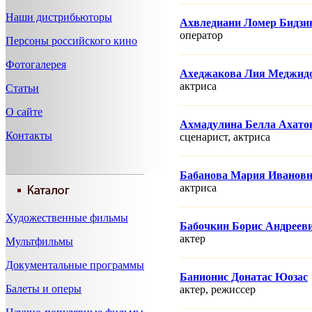
Наши дистрибьюторы
Ахвледиани Ломер Бидзи
оператор
Персоны российского кино
Фотогалерея
Ахеджакова Лия Меджид
актриса
Статьи
О сайте
Ахмадулина Белла Ахато
Контакты
сценарист, актриса
Бабанова Мария Иванов
актриса
Художественные фильмы
Бабочкин Борис Андреев
актер
Мультфильмы
Документальные программы
Банионис Донатас Юозас
Балеты и оперы
актер, режисcер