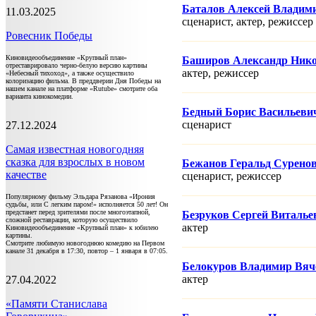
Баталов Алексей Владим
11.03.2025
сценарист, актер, режисcер
Ровесник Победы
Киновидеообъединение «Крупный план»
Баширов Александр Ник
отреставрировало черно-белую версию картины
актер, режисcер
«Небесный тихоход», а также осуществило
колоризацию фильма. В преддверии Дня Победы на
нашем канале на платформе «Rutube» смотрите оба
варианта кинокомедии.
Бедный Борис Васильеви
сценарист
27.12.2024
Самая известная новогодняя
сказка для взрослых в новом
Бежанов Геральд Сурено
качестве
сценарист, режисcер
Популярному фильму Эльдара Рязанова «Ирония
судьбы, или С легким паром!» исполняется 50 лет! Он
предстанет перед зрителями после многоэтапной,
Безруков Сергей Виталье
сложной реставрации, которую осуществило
актер
Киновидеообъединение «Крупный план» к юбилею
картины.
Смотрите любимую новогоднюю комедию на Первом
канале 31 декабря в 17:30, повтор – 1 января в 07:05.
Белокуров Владимир Вяч
актер
27.04.2022
«Памяти Станислава