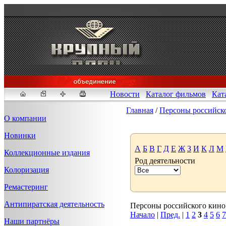
Новости
Каталог фильмов
Кат
Главная
/
Персоны российск
О компании
Новинки
Fakeidlist - социаль
А
Б
В
Г
Д
Е
Ж
З
И
К
Л
М
Коллекционные издания
Род деятельности
Здесь, в
https://www.reddit
Колоризация
стандартам. Если мы обнар
законных отчетов о задерж
Ремастеринг
продавца ID, пока все зак
Антипиратская деятельность
Персоны российского кино 4
Начало
|
Пред.
|
1
2
3
4
5
6
7
Наши партнёры