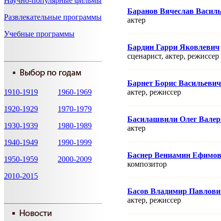
Научно-популярные фильмы
Баранов Вячеслав Васил
Развлекательные программы
актер
Учебные программы
Бардин Гарри Яковлевич
сценарист, актер, режисcер
Барнет Борис Васильевич
1910-1919
1960-1969
актер, режисcер
1920-1929
1970-1979
Басилашвили Олег Валер
1930-1939
1980-1989
актер
1940-1949
1990-1999
Баснер Вениамин Ефимо
1950-1959
2000-2009
композитор
2010-2015
Басов Владимир Павлови
актер, режисcер