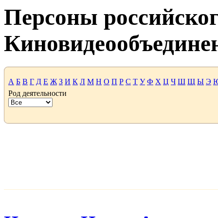
Персоны российског
Киновидеообъедине
А
Б
В
Г
Д
Е
Ж
З
И
К
Л
М
Н
О
П
Р
С
Т
У
Ф
Х
Ц
Ч
Ш
Щ
Ы
Э
Род деятельности