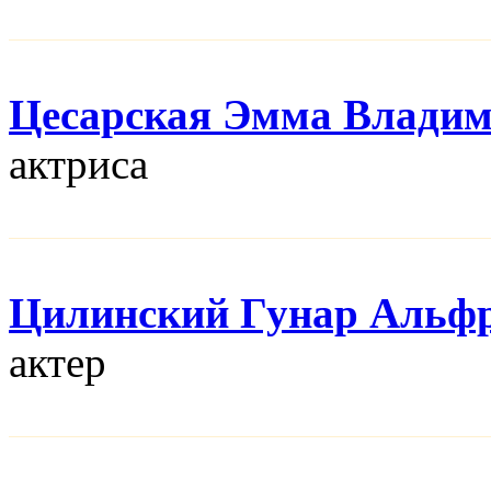
Цесарская Эмма Влади
актриса
Цилинский Гунар Альф
актер