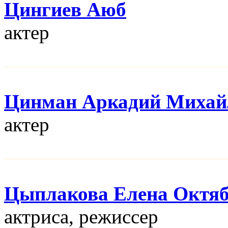
Цингиев Аюб
актер
Цинман Аркадий Михай
актер
Цыплакова Елена Октя
актриса, режисcер