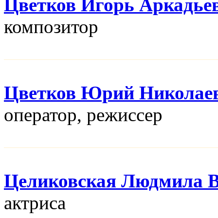
Цветков Игорь Аркадье
композитор
Цветков Юрий Николае
оператор, режисcер
Целиковская Людмила В
актриса