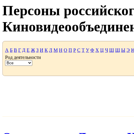
Персоны российског
Киновидеообъедине
А
Б
В
Г
Д
Е
Ж
З
И
К
Л
М
Н
О
П
Р
С
Т
У
Ф
Х
Ц
Ч
Ш
Щ
Ы
Э
Род деятельности