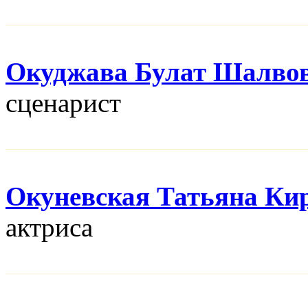
Окуджава Булат Шалво
сценарист
Окуневская Татьяна Ки
актриса