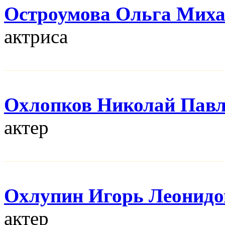
Остроумова Ольга Мих
актриса
Охлопков Николай Пав
актер
Охлупин Игорь Леонидо
актер