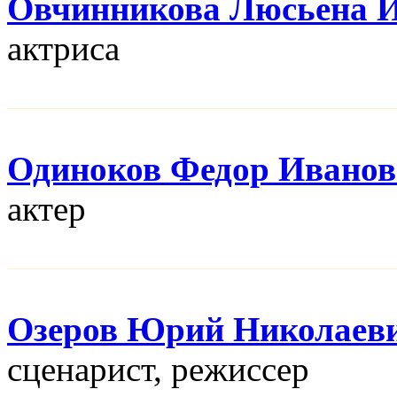
Овчинникова Люсьена 
актриса
Одиноков Федор Ивано
актер
Озеров Юрий Николаев
сценарист, режисcер