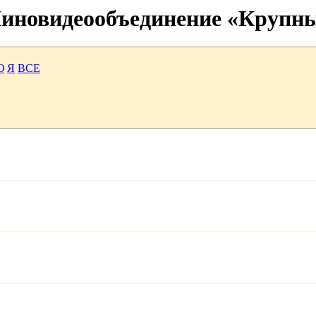
 Киновидеообъединение «Крупн
Ю
Я
ВСЕ