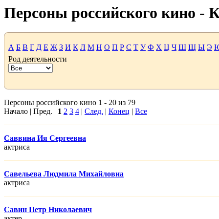
Персоны российского кино -
А
Б
В
Г
Д
Е
Ж
З
И
К
Л
М
Н
О
П
Р
С
Т
У
Ф
Х
Ц
Ч
Ш
Щ
Ы
Э
Род деятельности
Персоны российского кино 1 - 20 из 79
Начало | Пред. |
1
2
3
4
|
След.
|
Конец
|
Все
Саввина Ия Сергеевна
актриса
Савельева Людмила Михайловна
актриса
Савин Петр Николаевич
актер