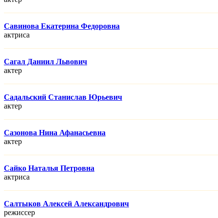
Савинова Екатерина Федоровна
актриса
Сагал Даниил Львович
актер
Садальский Станислав Юрьевич
актер
Сазонова Нина Афанасьевна
актер
Сайко Наталья Петровна
актриса
Салтыков Алексей Александрович
режисcер