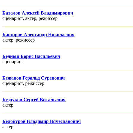
Баталов Алексей Владимирович
сценарист, актер, режисcер
Баширов Александр Николаевич
актер, режисcер
Бедный Борис Васильевич
сценарист
Бежанов Геральд Суренович
сценарист, режисcер
Безруков Сергей Витальевич
актер
Белокуров Владимир Вячеславович
актер