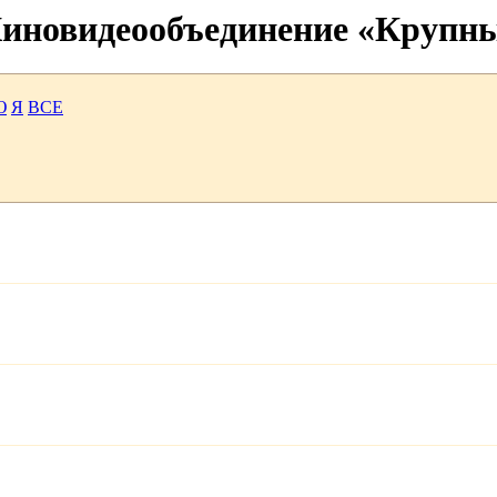
 Киновидеообъединение «Крупн
Ю
Я
ВСЕ