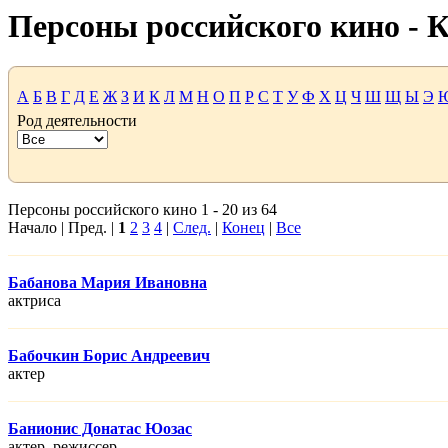
Персоны российского кино -
А
Б
В
Г
Д
Е
Ж
З
И
К
Л
М
Н
О
П
Р
С
Т
У
Ф
Х
Ц
Ч
Ш
Щ
Ы
Э
Род деятельности
Персоны российского кино 1 - 20 из 64
Начало | Пред. |
1
2
3
4
|
След.
|
Конец
|
Все
Бабанова Мария Ивановна
актриса
Бабочкин Борис Андреевич
актер
Банионис Донатас Юозас
актер, режисcер