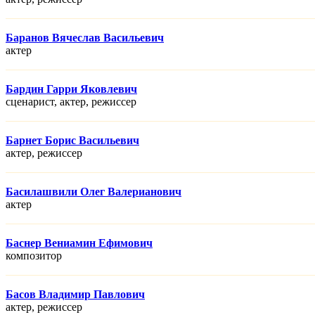
Баранов Вячеслав Васильевич
актер
Бардин Гарри Яковлевич
сценарист, актер, режисcер
Барнет Борис Васильевич
актер, режисcер
Басилашвили Олег Валерианович
актер
Баснер Вениамин Ефимович
композитор
Басов Владимир Павлович
актер, режисcер