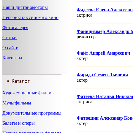
Наши дистрибьюторы
Фадеева Елена Алексеевн
актриса
Персоны российского кино
Фотогалерея
Файнциммер Александр 
режисcер
Статьи
О сайте
Файт Андрей Андреевич
Контакты
актер
Фарада Семен Львович
актер
Художественные фильмы
Фатеева Наталья Никола
актриса
Мультфильмы
Документальные программы
Фатюшин Александр Кон
Балеты и оперы
актер