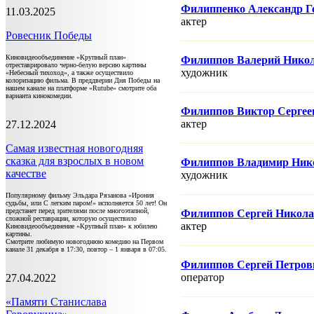
Филиппенко Александр Г
11.03.2025
актер
Ровесник Победы
Киновидеообъединение «Крупный план»
Филиппов Валерий Нико
отреставрировало черно-белую версию картины
художник
«Небесный тихоход», а также осуществило
колоризацию фильма. В преддверии Дня Победы на
нашем канале на платформе «Rutube» смотрите оба
варианта кинокомедии.
Филиппов Виктор Сергее
актер
27.12.2024
Самая известная новогодняя
сказка для взрослых в новом
Филиппов Владимир Ник
качестве
художник
Популярному фильму Эльдара Рязанова «Ирония
судьбы, или С легким паром!» исполняется 50 лет! Он
предстанет перед зрителями после многоэтапной,
Филиппов Сергей Никола
сложной реставрации, которую осуществило
актер
Киновидеообъединение «Крупный план» к юбилею
картины.
Смотрите любимую новогоднюю комедию на Первом
канале 31 декабря в 17:30, повтор – 1 января в 07:05.
Филиппов Сергей Петров
оператор
27.04.2022
«Памяти Станислава