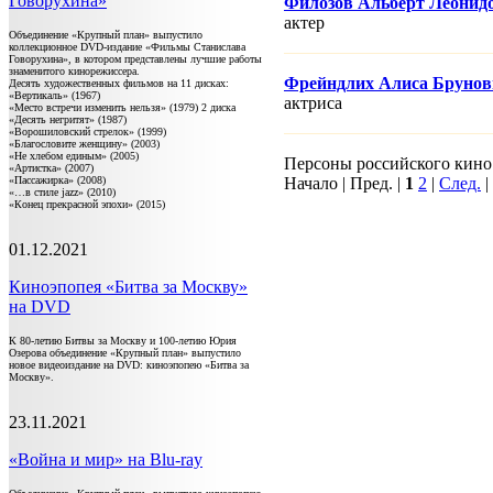
Говорухина»
Филозов Альберт Леонид
актер
Объединение «Крупный план» выпустило
коллекционное DVD-издание «Фильмы Станислава
Говорухина», в котором представлены лучшие работы
знаменитого кинорежиссера.
Фрейндлих Алиса Брунов
Десять художественных фильмов на 11 дисках:
«Вертикаль» (1967)
актриса
«Место встречи изменить нельзя» (1979) 2 диска
«Десять негритят» (1987)
«Ворошиловский стрелок» (1999)
«Благословите женщину» (2003)
«Не хлебом единым» (2005)
Персоны российского кино 1
«Артистка» (2007)
«Пассажирка» (2008)
Начало | Пред. |
1
2
|
След.
|
«…в стиле jazz» (2010)
«Конец прекрасной эпохи» (2015)
01.12.2021
Киноэпопея «Битва за Москву»
на DVD
К 80-летию Битвы за Москву и 100-летию Юрия
Озерова объединение «Крупный план» выпустило
новое видеоиздание на DVD: киноэпопею «Битва за
Москву».
23.11.2021
«Война и мир» на Blu-ray