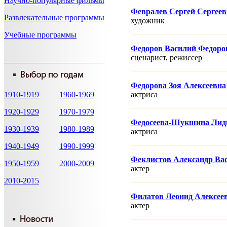
Научно-популярные фильмы
Февралев Сергей Сергее
Развлекательные программы
художник
Учебные программы
Федоров Василий Федоро
сценарист, режисcер
Федорова Зоя Алексеевна
1910-1919
1960-1969
актриса
1920-1929
1970-1979
Федосеева-Шукшина Лид
1930-1939
1980-1989
актриса
1940-1949
1990-1999
Феклистов Александр Ва
1950-1959
2000-2009
актер
2010-2015
Филатов Леонид Алексее
актер