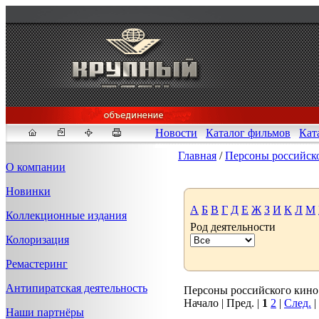
Новости
Каталог фильмов
Кат
Главная
/
Персоны российск
О компании
Новинки
Fakeidlist - социаль
А
Б
В
Г
Д
Е
Ж
З
И
К
Л
М
Коллекционные издания
Род деятельности
Здесь, в
https://www.reddit
Колоризация
стандартам. Если мы обнар
законных отчетов о задерж
Ремастеринг
продавца ID, пока все зак
Антипиратская деятельность
Персоны российского кино 1
Начало | Пред. |
1
2
|
След.
|
Наши партнёры