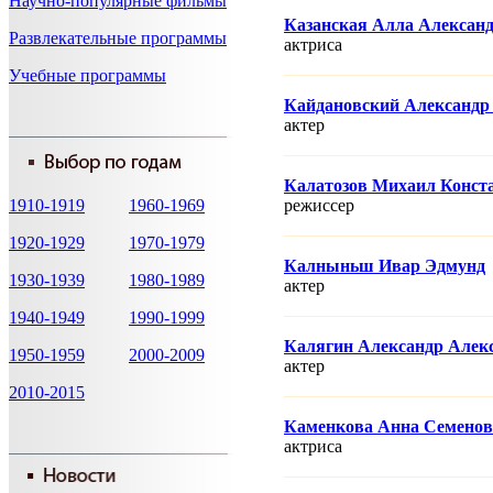
Научно-популярные фильмы
Казанская Алла Алексан
Развлекательные программы
актриса
Учебные программы
Кайдановский Александр
актер
Калатозов Михаил Конст
1910-1919
1960-1969
режисcер
1920-1929
1970-1979
Калныньш Ивар Эдмунд
1930-1939
1980-1989
актер
1940-1949
1990-1999
Калягин Александр Алек
1950-1959
2000-2009
актер
2010-2015
Каменкова Анна Семенов
актриса