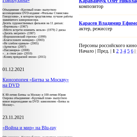
Говорухина»
Каравайчук Олег Никола
композитор
Объединение «Крупный план» выпустило
коллекционное DVD-издание «Фильмы Станислава
Говорухина», в котором представлены лучшие работы
знаменитого кинорежиссера.
Карасев Владимир Ефим
Десять художественных фильмов на 11 дисках:
«Вертикаль» (1967)
актер, режисcер
«Место встречи изменить нельзя» (1979) 2 диска
«Десять негритят» (1987)
«Ворошиловский стрелок» (1999)
«Благословите женщину» (2003)
«Не хлебом единым» (2005)
Персоны российского кино 1
«Артистка» (2007)
«Пассажирка» (2008)
Начало | Пред. |
1
2
3
4
5
6
|
«…в стиле jazz» (2010)
«Конец прекрасной эпохи» (2015)
01.12.2021
Киноэпопея «Битва за Москву»
на DVD
К 80-летию Битвы за Москву и 100-летию Юрия
Озерова объединение «Крупный план» выпустило
новое видеоиздание на DVD: киноэпопею «Битва за
Москву».
23.11.2021
«Война и мир» на Blu-ray