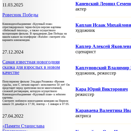
Каневский Леонид Семен
11.03.2025
актер
Ровесник Победы
Киновидеообъединение «Крупный план»
Каплан Исаак Михайлов
отреставрировало черно-белую версию картины
художник
«Небесный тихоход», а также осуществило
колоризацию фильма. В преддверии Дня Победы на
нашем канале на платформе «Rutube» смотрите оба
варианта кинокомедии.
Каплер Алексей Яковлев
сценарист
27.12.2024
Самая известная новогодняя
сказка для взрослых в новом
Каплуновский Владимир
качестве
художник, режисcер
Популярному фильму Эльдара Рязанова «Ирония
судьбы, или С легким паром!» исполняется 50 лет! Он
предстанет перед зрителями после многоэтапной,
Кара Юрий Викторович
сложной реставрации, которую осуществило
режисcер
Киновидеообъединение «Крупный план» к юбилею
картины.
Смотрите любимую новогоднюю комедию на Первом
канале 31 декабря в 17:30, повтор – 1 января в 07:05.
Караваева Валентина Ив
актриса
27.04.2022
«Памяти Станислава