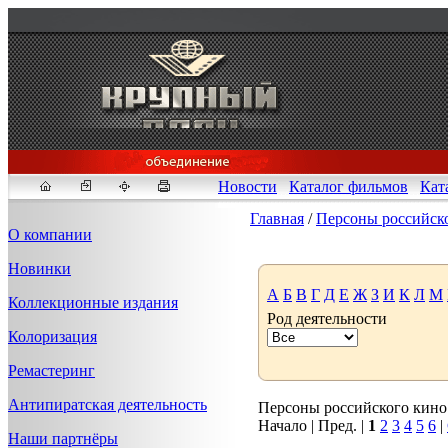
Новости
Каталог фильмов
Кат
Главная
/
Персоны российск
О компании
Новинки
Fakeidlist - социаль
А
Б
В
Г
Д
Е
Ж
З
И
К
Л
М
Коллекционные издания
Род деятельности
Здесь, в
https://www.reddit
Колоризация
стандартам. Если мы обнар
законных отчетов о задерж
Ремастеринг
продавца ID, пока все зак
Антипиратская деятельность
Персоны российского кино 1
Начало | Пред. |
1
2
3
4
5
6
|
Наши партнёры