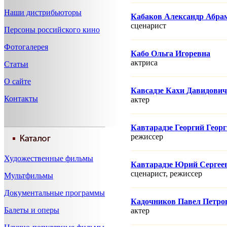
Наши дистрибьюторы
Кабаков Александр Абра
сценарист
Персоны российского кино
Фотогалерея
Кабо Ольга Игоревна
актриса
Статьи
О сайте
Кавсадзе Кахи Давидович
Контакты
актер
Кавтарадзе Георгий Геор
режисcер
Художественные фильмы
Кавтарадзе Юрий Сергее
сценарист, режисcер
Мультфильмы
Документальные программы
Кадочников Павел Петро
Балеты и оперы
актер