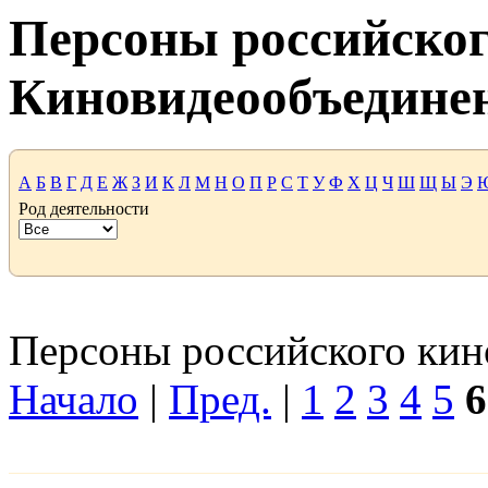
Персоны российског
Киновидеообъедине
А
Б
В
Г
Д
Е
Ж
З
И
К
Л
М
Н
О
П
Р
С
Т
У
Ф
Х
Ц
Ч
Ш
Щ
Ы
Э
Род деятельности
Персоны российского кино
Начало
|
Пред.
|
1
2
3
4
5
6