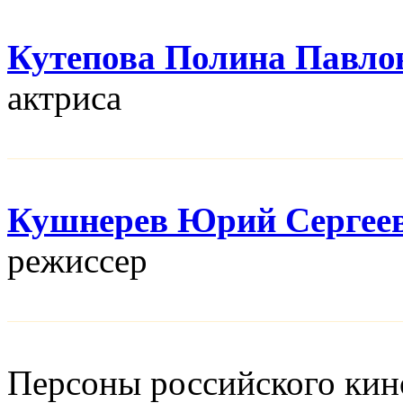
Кутепова Полина Павло
актриса
Кушнерев Юрий Сергее
режисcер
Персоны российского кино