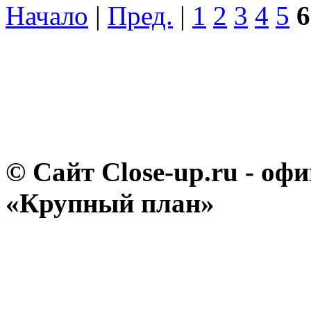
Начало
|
Пред.
|
1
2
3
4
5
6
© Сайт Close-up.ru - о
«Крупный план»