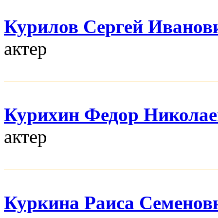
Курилов Сергей Иванов
актер
Курихин Федор Никола
актер
Куркина Раиса Семенов