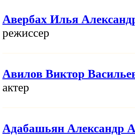
Авербах Илья Александ
режисcер
Авилов Виктор Василье
актер
Адабашьян Александр 