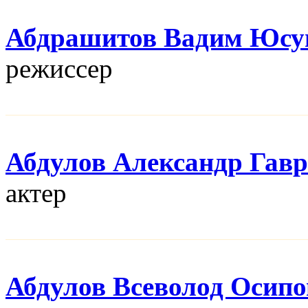
Абдрашитов Вадим Юсу
режисcер
Абдулов Александр Гав
актер
Абдулов Всеволод Осип