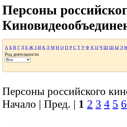
Персоны российског
Киновидеообъедине
А
Б
В
Г
Д
Е
Ж
З
И
К
Л
М
Н
О
П
Р
С
Т
У
Ф
Х
Ц
Ч
Ш
Щ
Ы
Э
Род деятельности
Персоны российского кино
Начало | Пред. |
1
2
3
4
5
6