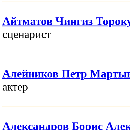
Айтматов Чингиз Торок
сценарист
Алейников Петр Марты
актер
Александров Борис Але