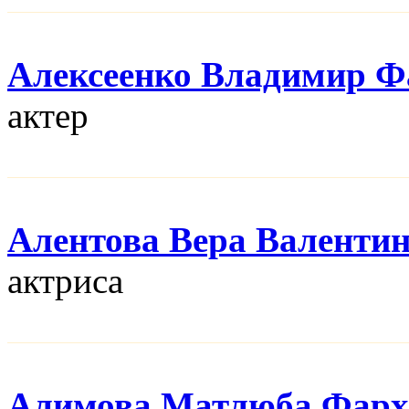
Алексеенко Владимир Ф
актер
Алентова Вера Валенти
актриса
Алимова Матлюба Фарх