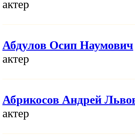
актер
Абдулов Осип Наумович
актер
Абрикосов Андрей Льво
актер