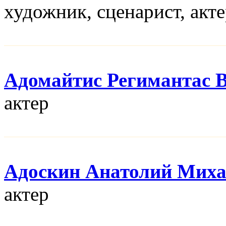
художник, сценарист, акт
Адомайтис Регимантас 
актер
Адоскин Анатолий Мих
актер