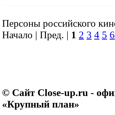
Персоны российского кино
Начало | Пред. |
1
2
3
4
5
6
© Сайт Close-up.ru - о
«Крупный план»