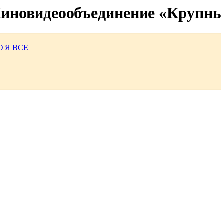
 Киновидеообъединение «Крупн
Ю
Я
ВСЕ