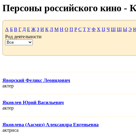
Персоны российского кино -
А
Б
В
Г
Д
Е
Ж
З
И
К
Л
М
Н
О
П
Р
С
Т
У
Ф
Х
Ц
Ч
Ш
Щ
Ы
Э
Род деятельности
Яворский Феликс Леонидович
актер
Яковлев Юрий Васильевич
актер
Яковлева (Аасмяэ) Александра Евгеньевна
актриса