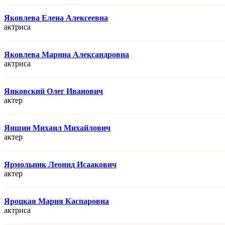
Яковлева Елена Алексеевна
актриса
Яковлева Марина Александровна
актриса
Янковский Олег Иванович
актер
Яншин Михаил Михайлович
актер
Ярмольник Леонид Исаакович
актер
Яроцкая Мария Каспаровна
актриса