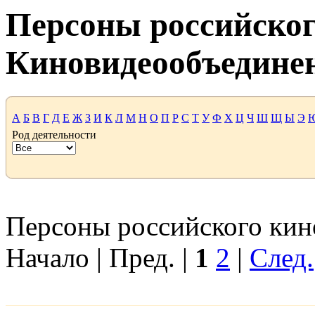
Персоны российског
Киновидеообъедине
А
Б
В
Г
Д
Е
Ж
З
И
К
Л
М
Н
О
П
Р
С
Т
У
Ф
Х
Ц
Ч
Ш
Щ
Ы
Э
Род деятельности
Персоны российского кино
Начало | Пред. |
1
2
|
След.