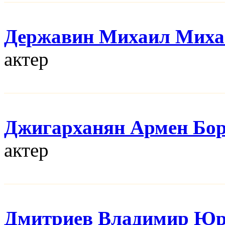
Державин Михаил Миха
актер
Джигарханян Армен Бо
актер
Дмитриев Владимир Юр