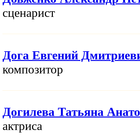
сценарист
Дога Евгений Дмитриев
композитор
Догилева Татьяна Анат
актриса