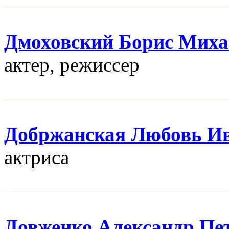
Дмоховский Борис Мих
актер, режисcер
Добржанская Любовь И
актриса
Довженко Александр Пе