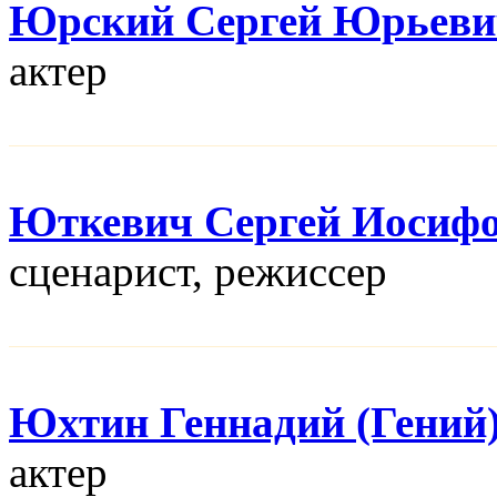
Юрский Сергей Юрьеви
актер
Юткевич Сергей Иосиф
сценарист, режисcер
Юхтин Геннадий (Гений
актер