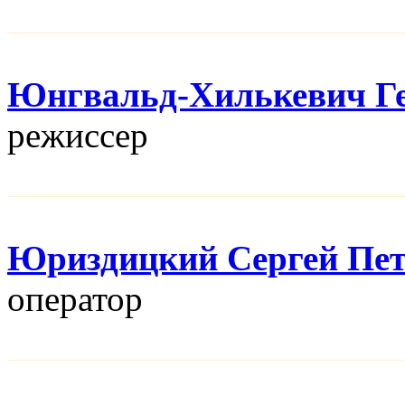
Юнгвальд-Хилькевич Г
режисcер
Юриздицкий Сергей Пе
оператор