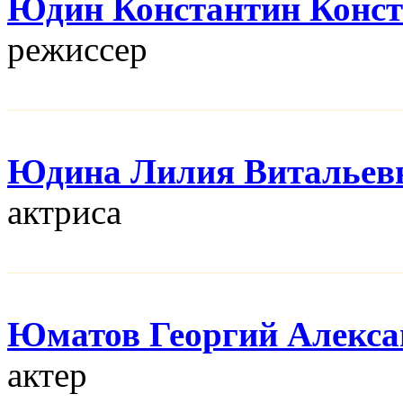
Юдин Константин Конс
режисcер
Юдина Лилия Витальев
актриса
Юматов Георгий Алекса
актер