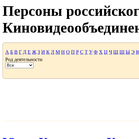
Персоны российског
Киновидеообъедине
А
Б
В
Г
Д
Е
Ж
З
И
К
Л
М
Н
О
П
Р
С
Т
У
Ф
Х
Ц
Ч
Ш
Щ
Ы
Э
Род деятельности