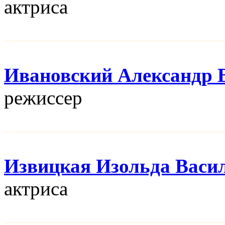
актриса
Ивановский Александр 
режисcер
Извицкая Изольда Васи
актриса