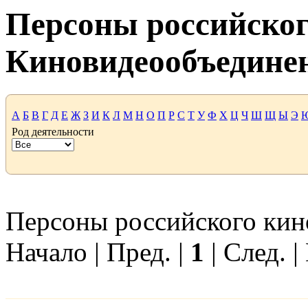
Персоны российског
Киновидеообъедине
А
Б
В
Г
Д
Е
Ж
З
И
К
Л
М
Н
О
П
Р
С
Т
У
Ф
Х
Ц
Ч
Ш
Щ
Ы
Э
Род деятельности
Персоны российского кино
Начало | Пред. |
1
| След. |