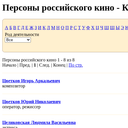
Персоны российского кино -
А
Б
В
Г
Д
Е
Ж
З
И
К
Л
М
Н
О
П
Р
С
Т
У
Ф
Х
Ц
Ч
Ш
Щ
Ы
Э
Род деятельности
Персоны российского кино 1 - 8 из 8
Начало | Пред. |
1
| След. | Конец |
По стр.
Цветков Игорь Аркадьевич
композитор
Цветков Юрий Николаевич
оператор, режисcер
Целиковская Людмила Васильевна
актриса