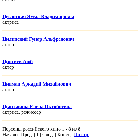
Цесарская Эмма Владимировна
актриса
Цилинский Гунар Альфредович
актер
Цингиев Аюб
актер
Цинман Аркадий Михайлович
актер
Цыплакова Елена Октябревна
актриса, режисcер
Персоны российского кино 1 - 8 из 8
Начало | Пред. |
1
| След. | Конец |
По стр.