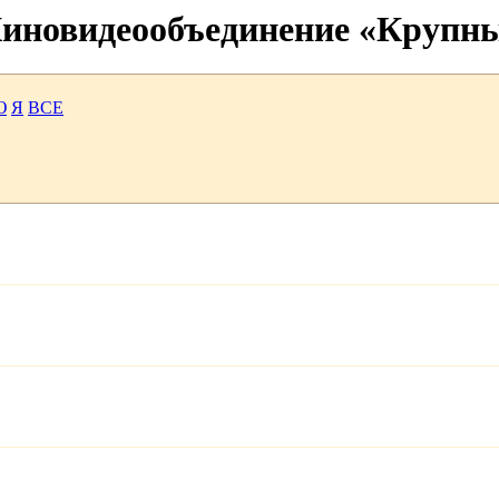
 Киновидеообъединение «Крупн
Ю
Я
ВСЕ