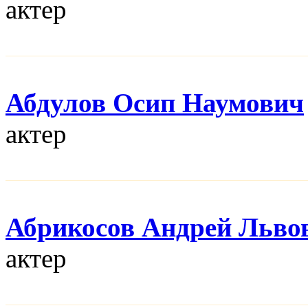
актер
Абдулов Осип Наумович
актер
Абрикосов Андрей Льво
актер