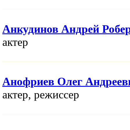
Анкудинов Андрей Робе
актер
Анофриев Олег Андреев
актер, режисcер