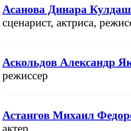
Асанова Динара Кулдаш
сценарист, актриса, режис
Аскольдов Александр Я
режисcер
Астангов Михаил Федор
актер