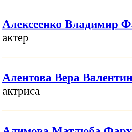
Алексеенко Владимир Ф
актер
Алентова Вера Валенти
актриса
Алимова Матлюба Фарх