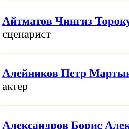
Айтматов Чингиз Торок
сценарист
Алейников Петр Марты
актер
Александров Борис Але