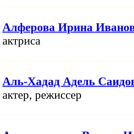
Алферова Ирина Ивано
актриса
Аль-Хадад Адель Саидо
актер, режисcер