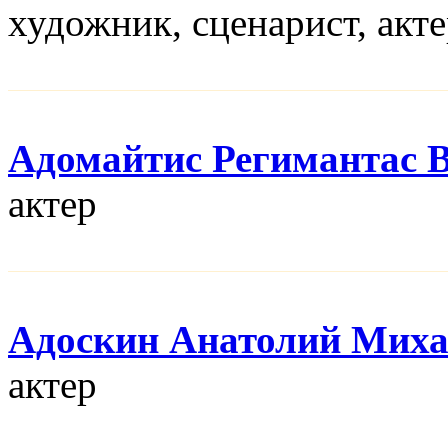
художник, сценарист, акт
Адомайтис Регимантас 
актер
Адоскин Анатолий Мих
актер