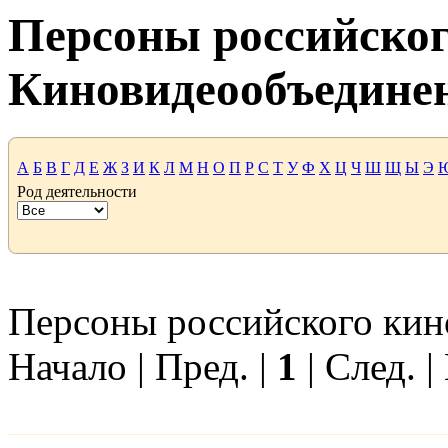
Персоны российског
Киновидеообъедине
А
Б
В
Г
Д
Е
Ж
З
И
К
Л
М
Н
О
П
Р
С
Т
У
Ф
Х
Ц
Ч
Ш
Щ
Ы
Э
Род деятельности
Персоны российского кино
Начало | Пред. |
1
| След. |