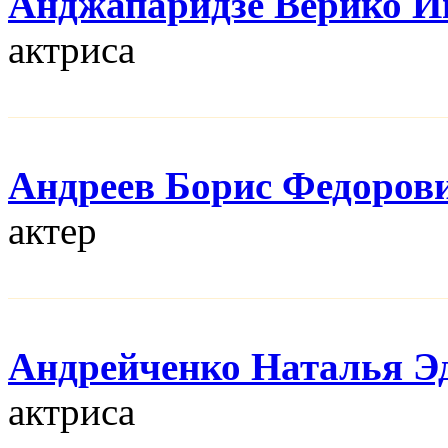
Анджапаридзе Верико И
актриса
Андреев Борис Федоров
актер
Андрейченко Наталья Э
актриса