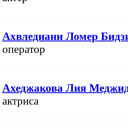
Ахвледиани Ломер Бидз
оператор
Ахеджакова Лия Меджи
актриса