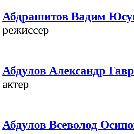
Абдрашитов Вадим Юсу
режисcер
Абдулов Александр Гав
актер
Абдулов Всеволод Осип