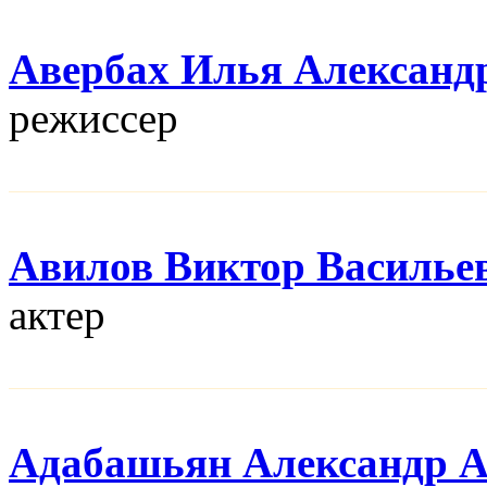
Авербах Илья Александ
режисcер
Авилов Виктор Василье
актер
Адабашьян Александр 