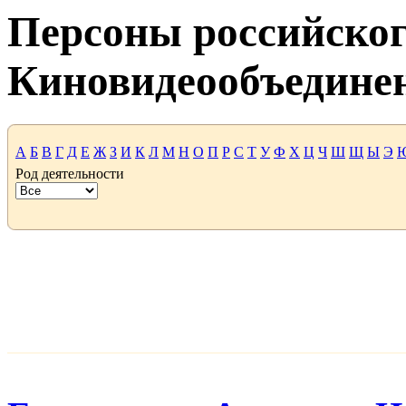
Персоны российског
Киновидеообъедине
А
Б
В
Г
Д
Е
Ж
З
И
К
Л
М
Н
О
П
Р
С
Т
У
Ф
Х
Ц
Ч
Ш
Щ
Ы
Э
Род деятельности