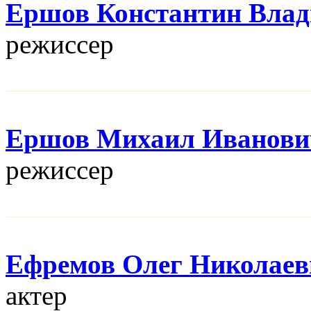
Ершов Константин Вла
режисcер
Ершов Михаил Иванови
режисcер
Ефремов Олег Николаев
актер