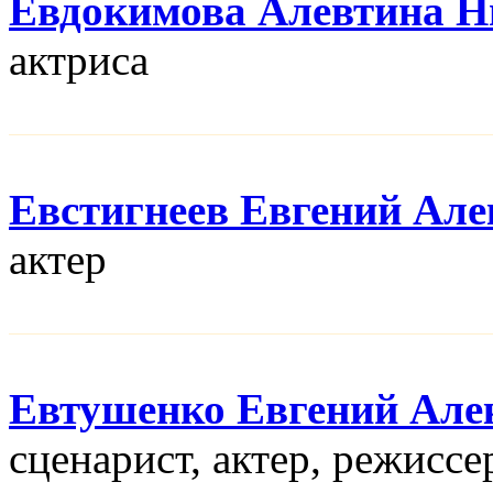
Евдокимова Алевтина Н
актриса
Евстигнеев Евгений Але
актер
Евтушенко Евгений Але
сценарист, актер, режисcе