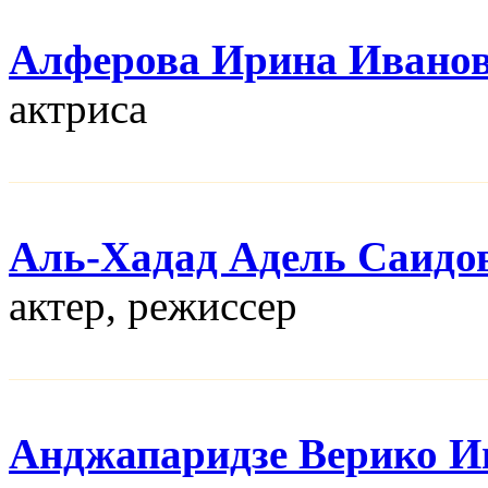
Алферова Ирина Ивано
актриса
Аль-Хадад Адель Саидо
актер, режисcер
Анджапаридзе Верико И