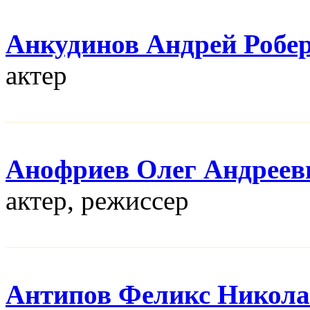
Анкудинов Андрей Робе
актер
Анофриев Олег Андреев
актер, режисcер
Антипов Феликс Никола