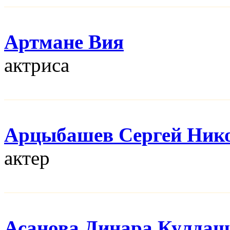
Артмане Вия
актриса
Арцыбашев Сергей Ник
актер
Асанова Динара Кулдаш