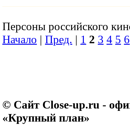
Персоны российского кино
Начало
|
Пред.
|
1
2
3
4
5
6
© Сайт Close-up.ru - о
«Крупный план»