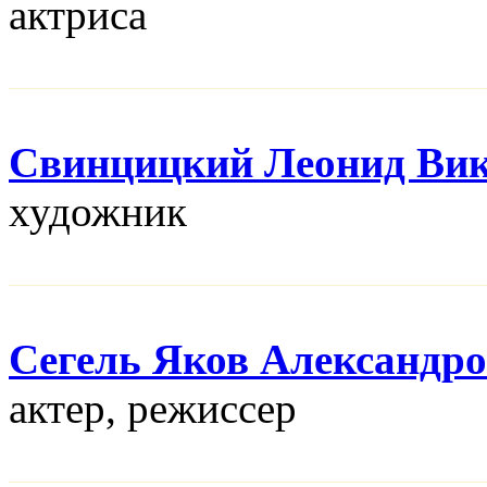
актриса
Свинцицкий Леонид Ви
художник
Сегель Яков Александр
актер, режисcер