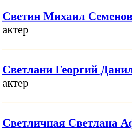
Светин Михаил Семено
актер
Светлани Георгий Дани
актер
Светличная Светлана А