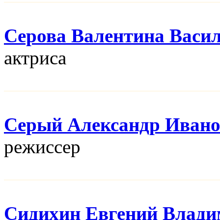
Серова Валентина Васи
актриса
Серый Александр Иван
режисcер
Сидихин Евгений Влад