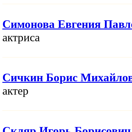
Симонова Евгения Павл
актриса
Сичкин Борис Михайло
актер
Скляр Игорь Борисович