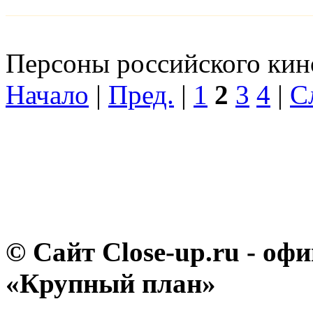
Персоны российского кино
Начало
|
Пред.
|
1
2
3
4
|
С
© Сайт Close-up.ru - о
«Крупный план»