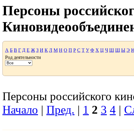
Персоны российског
Киновидеообъедине
А
Б
В
Г
Д
Е
Ж
З
И
К
Л
М
Н
О
П
Р
С
Т
У
Ф
Х
Ц
Ч
Ш
Щ
Ы
Э
Род деятельности
Персоны российского кино
Начало
|
Пред.
|
1
2
3
4
|
С