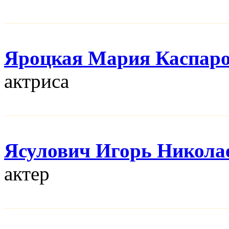
Яроцкая Мария Каспар
актриса
Ясулович Игорь Никола
актер