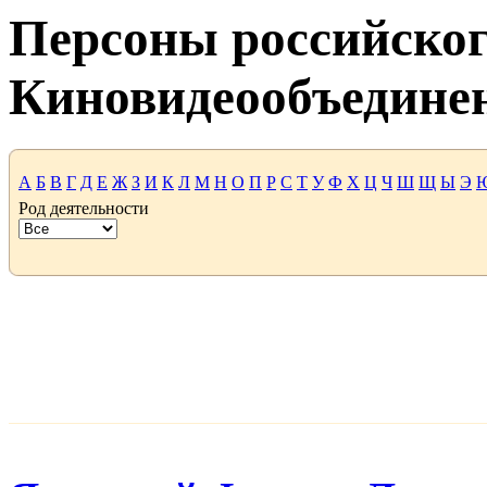
Персоны российског
Киновидеообъедине
А
Б
В
Г
Д
Е
Ж
З
И
К
Л
М
Н
О
П
Р
С
Т
У
Ф
Х
Ц
Ч
Ш
Щ
Ы
Э
Род деятельности