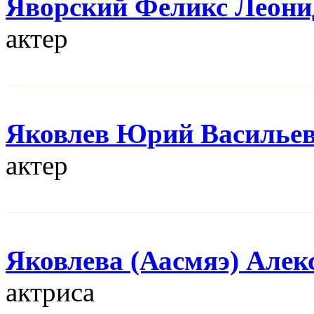
Яворский Феликс Леони
актер
Яковлев Юрий Василье
актер
Яковлева (Аасмяэ) Алек
актриса