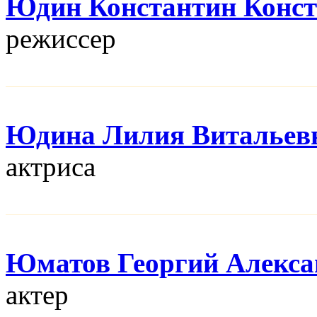
Юдин Константин Конс
режисcер
Юдина Лилия Витальев
актриса
Юматов Георгий Алекса
актер