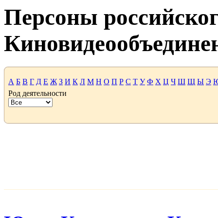
Персоны российског
Киновидеообъедине
А
Б
В
Г
Д
Е
Ж
З
И
К
Л
М
Н
О
П
Р
С
Т
У
Ф
Х
Ц
Ч
Ш
Щ
Ы
Э
Род деятельности