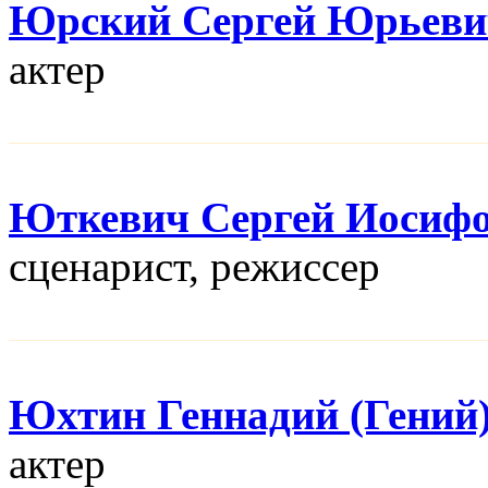
Юрский Сергей Юрьеви
актер
Юткевич Сергей Иосиф
сценарист, режисcер
Юхтин Геннадий (Гений
актер