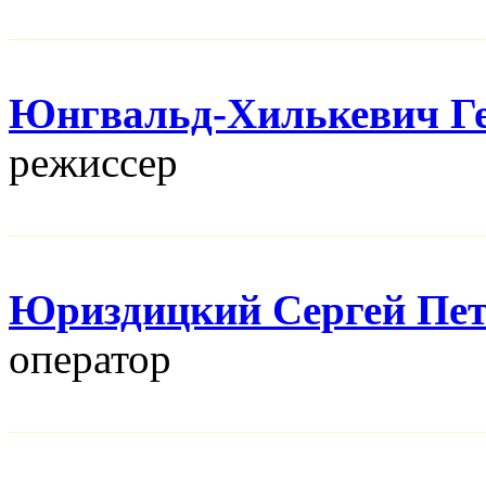
Юнгвальд-Хилькевич Г
режисcер
Юриздицкий Сергей Пе
оператор