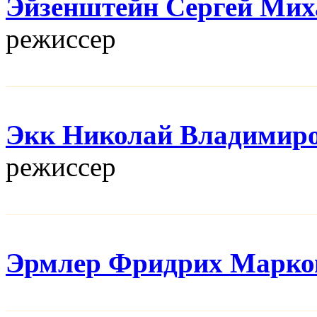
Эйзенштейн Сергей Мих
режисcер
Экк Николай Владимир
режисcер
Эрмлер Фридрих Марко