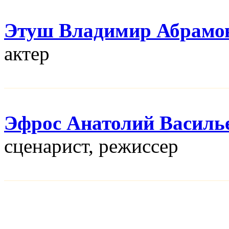
Этуш Владимир Абрамо
актер
Эфрос Анатолий Василь
сценарист, режисcер