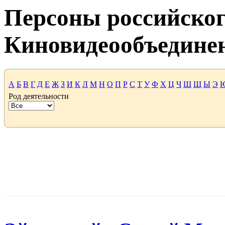
Персоны российског
Киновидеообъедине
А
Б
В
Г
Д
Е
Ж
З
И
К
Л
М
Н
О
П
Р
С
Т
У
Ф
Х
Ц
Ч
Ш
Щ
Ы
Э
Род деятельности