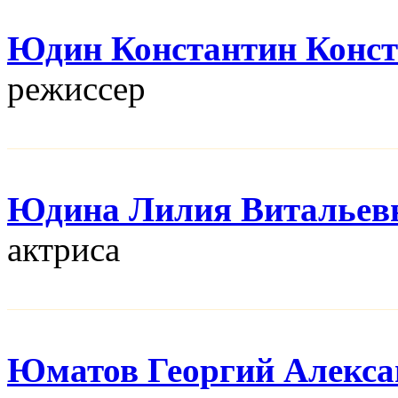
Юдин Константин Конс
режисcер
Юдина Лилия Витальев
актриса
Юматов Георгий Алекса