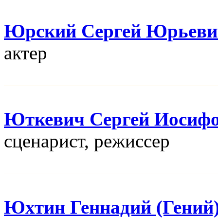
Юрский Сергей Юрьеви
актер
Юткевич Сергей Иосиф
сценарист, режисcер
Юхтин Геннадий (Гений