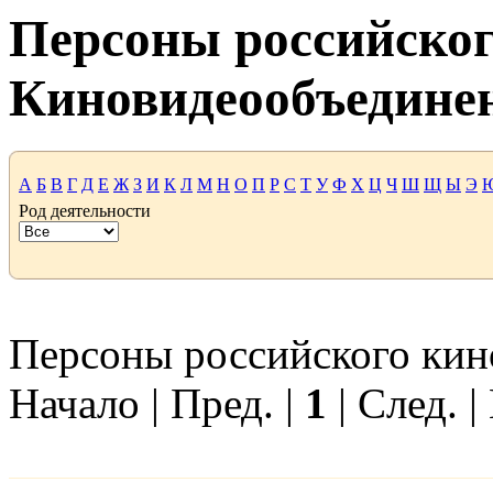
Персоны российског
Киновидеообъедине
А
Б
В
Г
Д
Е
Ж
З
И
К
Л
М
Н
О
П
Р
С
Т
У
Ф
Х
Ц
Ч
Ш
Щ
Ы
Э
Род деятельности
Персоны российского кино 
Начало | Пред. |
1
| След. |