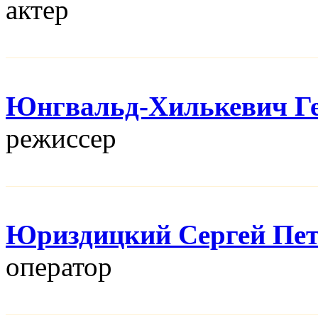
актер
Юнгвальд-Хилькевич Г
режисcер
Юриздицкий Сергей Пе
оператор