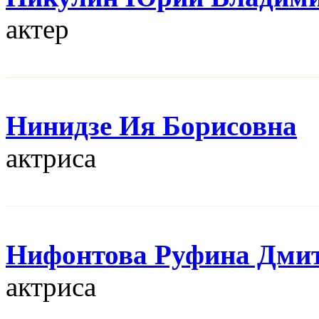
актер
Нинидзе Ия Борисовна
актриса
Нифонтова Руфина Дми
актриса