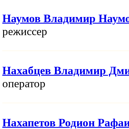
Наумов Владимир Наум
режисcер
Нахабцев Владимир Дм
оператор
Нахапетов Родион Рафа