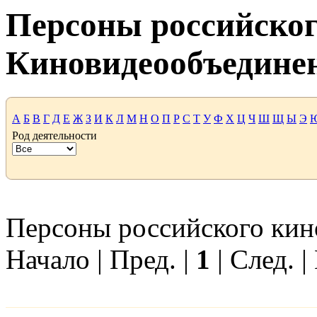
Персоны российског
Киновидеообъедине
А
Б
В
Г
Д
Е
Ж
З
И
К
Л
М
Н
О
П
Р
С
Т
У
Ф
Х
Ц
Ч
Ш
Щ
Ы
Э
Род деятельности
Персоны российского кино
Начало | Пред. |
1
| След. |