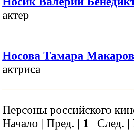
Носик Валерий Бенедик
актер
Носова Тамара Макаро
актриса
Персоны российского кино
Начало | Пред. |
1
| След. |