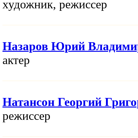
художник, режисcер
Назаров Юрий Владими
актер
Натансон Георгий Григ
режисcер