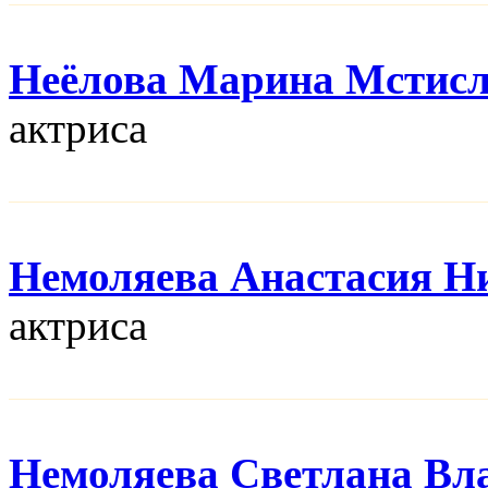
Неёлова Марина Мстис
актриса
Немоляева Анастасия Н
актриса
Немоляева Светлана Вл