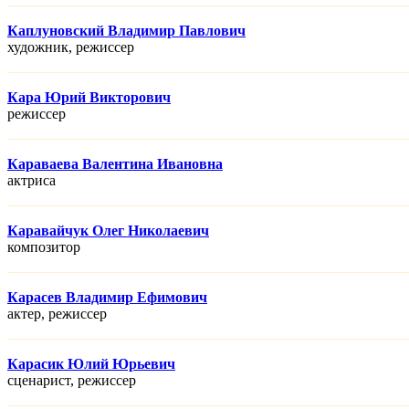
Каплуновский Владимир Павлович
художник, режисcер
Кара Юрий Викторович
режисcер
Караваева Валентина Ивановна
актриса
Каравайчук Олег Николаевич
композитор
Карасев Владимир Ефимович
актер, режисcер
Карасик Юлий Юрьевич
сценарист, режисcер