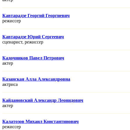
Кавтарадзе Георгий Георгиевич
режисcер
Кавтарадзе Юрий Сергеевич
сценарист, режисcер
Кадочников Павел Петрович
актер
Казанская Алла Александровна
актриса
Кайдановский Александр Леонидович
актер
Калатозов Михаил Константинович
режисcер