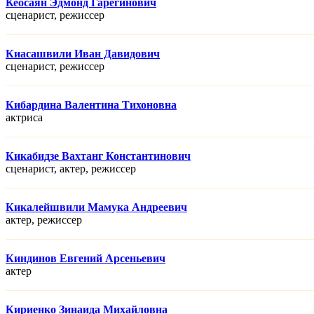
Кеосаян Эдмонд Гарегинович
сценарист, режисcер
Киасашвили Иван Давидович
сценарист, режисcер
Кибардина Валентина Тихоновна
актриса
Кикабидзе Вахтанг Константинович
сценарист, актер, режисcер
Кикалейшвили Мамука Андреевич
актер, режисcер
Киндинов Евгений Арсеньевич
актер
Кириенко Зинаида Михайловна