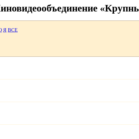
 Киновидеообъединение «Крупн
Ю
Я
ВСЕ