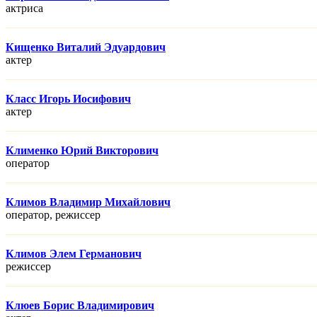
актриса
Кищенко Виталий Эдуардович
актер
Класс Игорь Иосифович
актер
Клименко Юрий Викторович
оператор
Климов Владимир Михайлович
оператор, режисcер
Климов Элем Германович
режисcер
Клюев Борис Владимирович