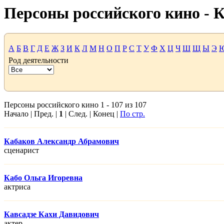
Персоны российского кино -
А
Б
В
Г
Д
Е
Ж
З
И
К
Л
М
Н
О
П
Р
С
Т
У
Ф
Х
Ц
Ч
Ш
Щ
Ы
Э
Род деятельности
Персоны российского кино 1 - 107 из 107
Начало | Пред. |
1
| След. | Конец |
По стр.
Кабаков Александр Абрамович
сценарист
Кабо Ольга Игоревна
актриса
Кавсадзе Кахи Давидович
актер