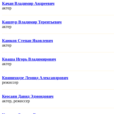
Качан Владимир Андреевич
актер
Кашпур Владимир Терентьевич
актер
Каюков Степан Яковлевич
актер
Кваша Игорь Владимирович
актер
Квинихидзе Леонид Александрович
режисcер
Кеосаян Давид Эдмондович
актер, режисcер