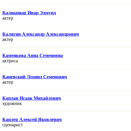
Калныньш Ивар Эдмунд
актер
Калягин Александр Александрович
актер
Каменкова Анна Семеновна
актриса
Каневский Леонид Семенович
актер
Каплан Исаак Михайлович
художник
Каплер Алексей Яковлевич
сценарист