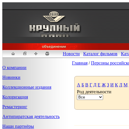
Новости
Каталог фильмов
Кат
Главная
/
Персоны российск
О компании
Новинки
Fakeidlist - социаль
А
Б
В
Г
Д
Е
Ж
З
И
К
Л
М
Коллекционные издания
Род деятельности
Здесь, в
https://www.reddit
Колоризация
ID" или получим определен
ID, пока все заказы не буд
Ремастеринг
Антипиратская деятельность
Наши партнёры