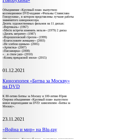
Говорухина»
Объединение «Крупный план» выпустило
коллекционное DVD-издание «Фильмы Станислава
Говорухина», в котором представлены лучшие работы
знаменитого кинорежиссера.
Десять художественных фильмов на 11 дисках:
«Вертикаль» (1967)
«Место встречи изменить нельзя» (1979) 2 диска
«Десять негритят» (1987)
«Ворошиловский стрелок» (1999)
«Благословите женщину» (2003)
«Не хлебом единым» (2005)
«Артистка» (2007)
«Пассажирка» (2008)
«…в стиле jazz» (2010)
«Конец прекрасной эпохи» (2015)
01.12.2021
Киноэпопея «Битва за Москву»
на DVD
К 80-летию Битвы за Москву и 100-летию Юрия
Озерова объединение «Крупный план» выпустило
новое видеоиздание на DVD: киноэпопею «Битва за
Москву».
23.11.2021
«Война и мир» на Blu-ray