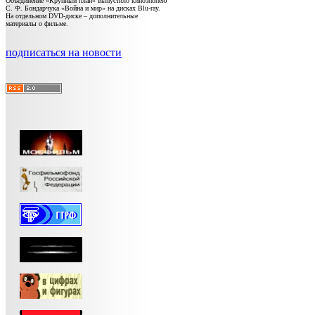
Объединение «Крупный план» выпустило киноэпопею
С. Ф. Бондарчука «Война и мир» на дисках Blu-ray.
На отдельном DVD-диске – дополнительные
материалы о фильме.
подписаться на новости