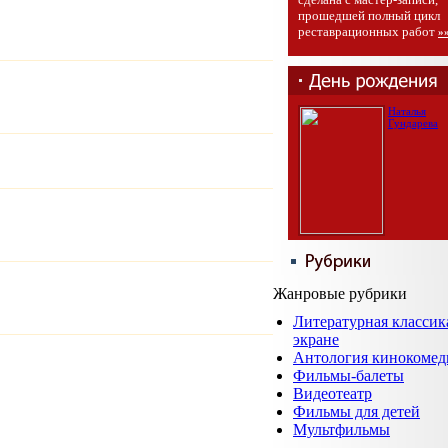
прошедшей полный цикл
реставрационных работ
»
Наталья
Гундарева
Жанровые рубрики
Литературная классик
экране
Антология кинокомед
Фильмы-балеты
Видеотеатр
Фильмы для детей
Мультфильмы