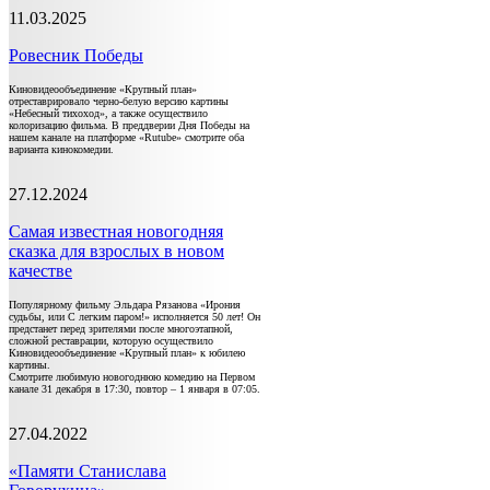
11.03.2025
Ровесник Победы
Киновидеообъединение «Крупный план»
отреставрировало черно-белую версию картины
«Небесный тихоход», а также осуществило
колоризацию фильма. В преддверии Дня Победы на
нашем канале на платформе «Rutube» смотрите оба
варианта кинокомедии.
27.12.2024
Самая известная новогодняя
сказка для взрослых в новом
качестве
Популярному фильму Эльдара Рязанова «Ирония
судьбы, или С легким паром!» исполняется 50 лет! Он
предстанет перед зрителями после многоэтапной,
сложной реставрации, которую осуществило
Киновидеообъединение «Крупный план» к юбилею
картины.
Смотрите любимую новогоднюю комедию на Первом
канале 31 декабря в 17:30, повтор – 1 января в 07:05.
27.04.2022
«Памяти Станислава