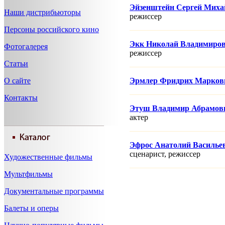
Эйзенштейн Сергей Миха
Наши дистрибьюторы
режисcер
Персоны российского кино
Экк Николай Владимиро
Фотогалерея
режисcер
Статьи
О сайте
Эрмлер Фридрих Марков
Контакты
Этуш Владимир Абрамов
актер
Эфрос Анатолий Василье
сценарист, режисcер
Художественные фильмы
Мультфильмы
Документальные программы
Балеты и оперы