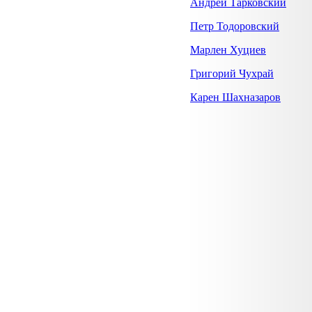
Андрей Тарковский
Петр Тодоровский
Марлен Хуциев
Григорий Чухрай
Карен Шахназаров