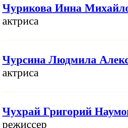
Чурикова Инна Михайл
актриса
Чурсина Людмила Алекс
актриса
Чухрай Григорий Наумо
режисcер