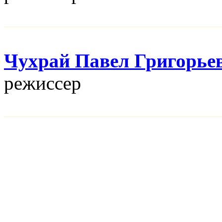
Чухрай Павел Григорье
режисcер