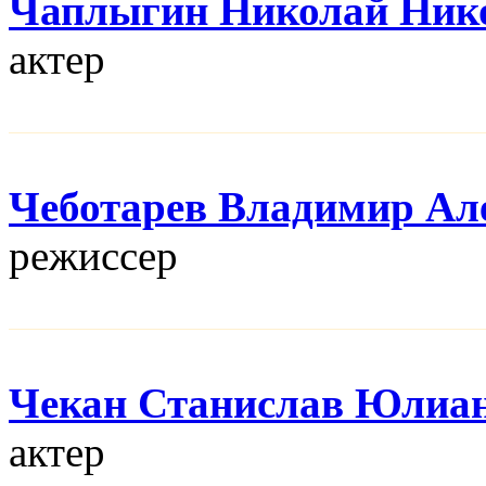
Чаплыгин Николай Ник
актер
Чеботарев Владимир Ал
режисcер
Чекан Станислав Юлиа
актер