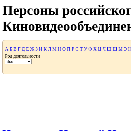
Персоны российског
Киновидеообъедине
А
Б
В
Г
Д
Е
Ж
З
И
К
Л
М
Н
О
П
Р
С
Т
У
Ф
Х
Ц
Ч
Ш
Щ
Ы
Э
Род деятельности