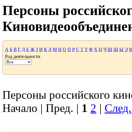
Персоны российског
Киновидеообъедине
А
Б
В
Г
Д
Е
Ж
З
И
К
Л
М
Н
О
П
Р
С
Т
У
Ф
Х
Ц
Ч
Ш
Щ
Ы
Э
Род деятельности
Персоны российского кино
Начало | Пред. |
1
2
|
След.