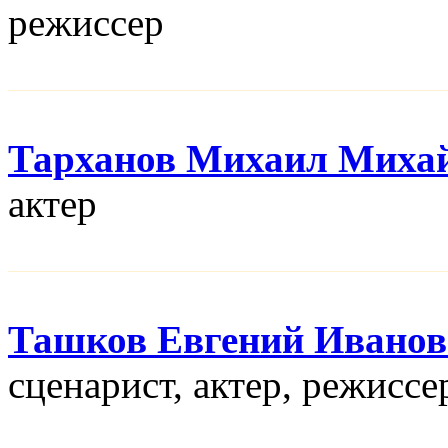
режисcер
Тарханов Михаил Миха
актер
Ташков Евгений Ивано
сценарист, актер, режисcе