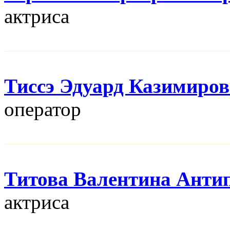
актриса
Тиссэ Эдуард Казимиро
оператор
Титова Валентина Анти
актриса