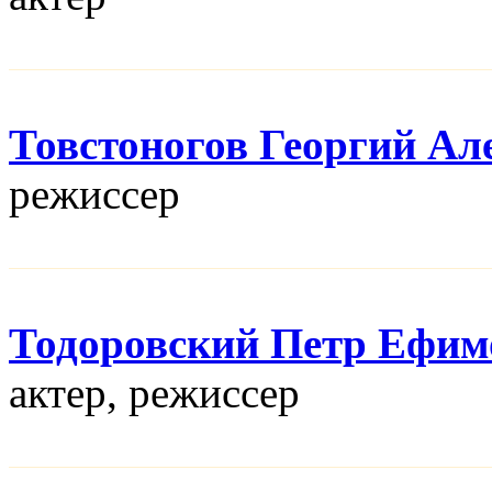
Товстоногов Георгий Ал
режисcер
Тодоровский Петр Ефим
актер, режисcер