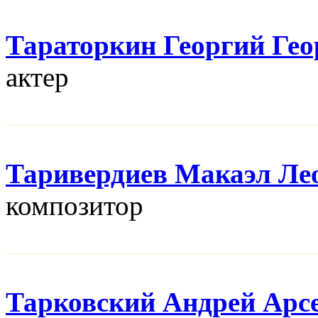
Тараторкин Георгий Гео
актер
Таривердиев Макаэл Ле
композитор
Тарковский Андрей Арс